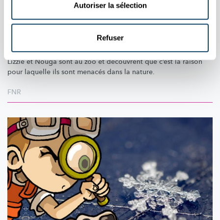
Autoriser la sélection
ANIMAUX
Les pandas roux menacés
Refuser
Les pandas roux sont chassés pour leur magnifique fourrure.
Lizzie et Nouga sont au zoo et découvrent que c’est la raison
pour laquelle ils sont menacés dans la nature.
FNR