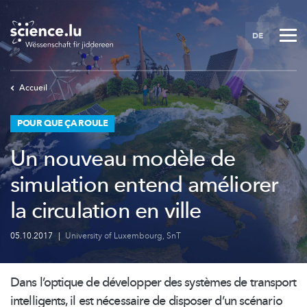
Skip
to
DE
main
content
Accueil
POUR QUE ÇA ROULE
Un nouveau modèle de
simulation entend améliorer
la circulation en ville
05.10.2017
|
University of Luxembourg
,
SnT
Dans l’optique de développer des systèmes de transport
intelligents, il est nécessaire de disposer d’un scénario