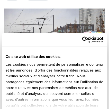
Ce site web utilise des cookies.
Découvrir
Les cookies nous permettent de personnaliser le contenu
et les annonces, d'offrir des fonctionnalités relatives aux
FACT CHECK: GRATUITÉ DES TRANSPORTS EN COMMUN
médias sociaux et d'analyser notre trafic. Nous
Les transports publics gratuits, à quoi ça sert
partageons également des informations sur l'utilisation de
?
notre site avec nos partenaires de médias sociaux, de
Le Luxembourg est mondialement admiré mais la suppression
publicité et d'analyse, qui peuvent combiner celles-ci
des billets dans les transports est-elle l’arme magique contre...
avec d'autres informations que vous leur avez fournies
FNR
ou qu'ils ont collectées lors de votre utilisation de leurs