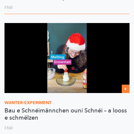
FNR
WANTER-EXPERIMENT
Bau e Schnéimännchen ouni Schnéi – a looss
e schmëlzen
FNR