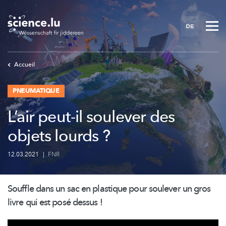
Skip
to
DE
main
content
Accueil
PNEUMATIQUE
L’air peut-il soulever des
objets lourds ?
12.03.2021
|
FNR
Souffle dans un sac en plastique pour soulever un gros
livre qui est posé dessus !