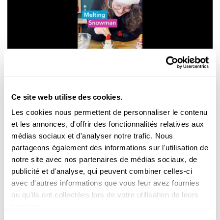
Expérimenter
WANTER-EXPERIMENT
Ce site web utilise des cookies.
Bau e Schnéimännchen ouni Schnéi – a looss
e schmëlzen
Les cookies nous permettent de personnaliser le contenu
et les annonces, d'offrir des fonctionnalités relatives aux
FNR
médias sociaux et d'analyser notre trafic. Nous
partageons également des informations sur l'utilisation de
notre site avec nos partenaires de médias sociaux, de
publicité et d'analyse, qui peuvent combiner celles-ci
avec d'autres informations que vous leur avez fournies
ou qu'ils ont collectées lors de votre utilisation de leurs
services.