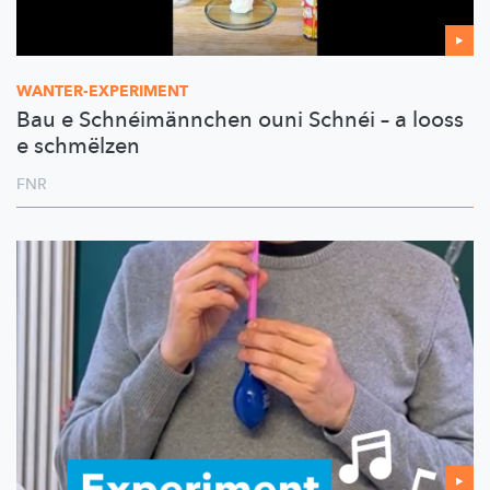
WANTER-EXPERIMENT
Bau e Schnéimännchen ouni Schnéi – a looss
e schmëlzen
FNR