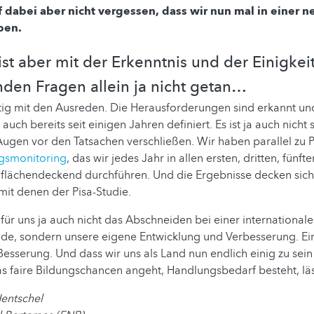
 dabei aber nicht vergessen, dass wir nun mal in einer n
eben.
ist aber mit der Erkenntnis und der Einigkei
den Fragen allein ja nicht getan…
ertig mit den Ausreden. Die Herausforderungen sind erkannt un
uch bereits seit einigen Jahren definiert. Es ist ja auch nicht s
ugen vor den Tatsachen verschließen. Wir haben parallel zu P
ngsmonitoring
, das wir jedes Jahr in allen ersten, dritten, fünft
 flächendeckend durchführen. Und die Ergebnisse decken sich
mit denen der Pisa-Studie.
 für uns ja auch nicht das Abschneiden bei einer international
e, sondern unsere eigene Entwicklung und Verbesserung. Eins
 Besserung. Und dass wir uns als Land nun endlich einig zu sei
s faire Bildungschancen angeht, Handlungsbedarf besteht, läs
Hentschel