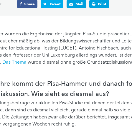
z
Share
Tweet
Mail
Print
 wurden die Ergebnisse der jüngsten Pisa-Studie präsentier
neut eher mäßig ab, was der Bildungswissenschaftler und Leite
re for Educational Testing (LUCET), Antoine Fischbach, auch 
s den Professor der Uni Luxemburg allerdings wundert, ist d
.
Das Thema
wurde diesmal ohne große Grundsatzdiskussione
Jahre kommt der Pisa-Hammer und danach fo
iskussion. Wie sieht es diesmal aus?
tungsbeiträge zur aktuellen Pisa-Studie mit denen der letzten 
e, dann sind es diesmal vielleicht gerade einmal halb so viele
. Die Zeitungen haben zwar alle darüber berichtet, insgesamt
en vergangenen Wochen recht ruhig.