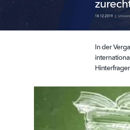
zurech
18.12.2019
|
Univer
In der Verg
internationa
Hinterfrage