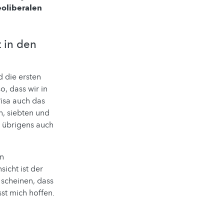
eoliberalen
t in den
d die ersten
o, dass wir in
isa auch das
en, siebten und
 übrigens auch
en
icht ist der
n scheinen, dass
st mich hoffen.