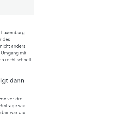
t. Luxemburg
r des
nicht anders
er Umgang mit
n recht schnell
lgt dann
von vor drei
 Beiträge wie
 aber war die