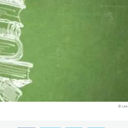
© Lek