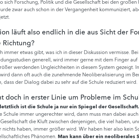
sich Forschung, Politik und die Gesellschaft bei den große
wurde zwar auch schon in der Vergangenheit kommuniziert, aber
etzt.
ion läuft also endlich in die aus Sicht der F
 Richtung?
h immer etwas gibt, was ich in dieser Diskussion vermisse. Bei 
ldungsstudien generell, wird immer gerne mit dem Finger auf
rößer werdenden Ungleichheiten in diesem System gezeigt. I
rd dann oft auch die zunehmende Neoliberalisierung im Ber
e, dass der Dialog dabei zu sehr auf die Schule reduziert wird.
t doch in erster Linie um Probleme im Sch
letztlich ist die Schule ja nur ein Spiegel der Gesellschaft
 die Schule immer ungerechter wird, dann muss man dabei auch
 Gesellschaft die Kluft zwischen denjenigen, die viel haben, u
r nichts haben, immer größer wird. Wir haben hier also kein
ellschaftliches Phänomen.
Man kann über ein neoliberales 