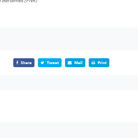
l Bertemes (FNR)
Share
Tweet
Mail
Print