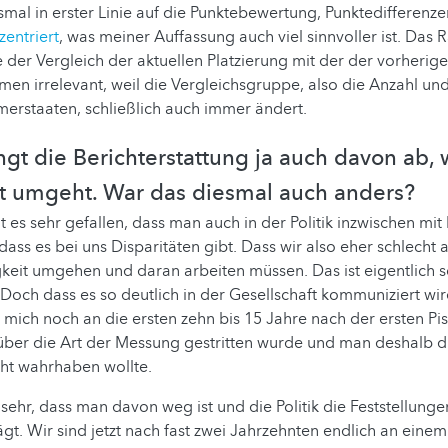
smal in erster Linie auf die Punktebewertung, Punktedifferenz
entriert
, was meiner Auffassung auch viel sinnvoller ist. Das 
der Vergleich der aktuellen Platzierung mit der der vorherigen
en irrelevant, weil die Vergleichsgruppe, also die Anzahl un
merstaaten, schließlich auch immer ändert.
ängt die Berichterstattung ja auch davon ab, 
it umgeht. War das diesmal auch anders?
t es sehr gefallen, dass man auch in der Politik inzwischen mit
dass es bei uns Disparitäten gibt. Dass wir also eher schlecht a
keit umgehen und daran arbeiten müssen. Das ist eigentlich sc
Doch dass es so deutlich in der Gesellschaft kommuniziert wird
e mich noch an die ersten zehn bis 15 Jahre nach der ersten Pis
über die Art der Messung gestritten wurde und man deshalb d
cht wahrhaben wollte.
sehr, dass man davon weg ist und die Politik die Feststellung
ägt. Wir sind jetzt nach fast zwei Jahrzehnten endlich an einem