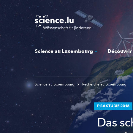
Skip
to
main
content
Science au Luxembourg
Découvrir
Science au Luxembourg
Recherche au Luxembourg
PISA STUDIE 2018
Das sch