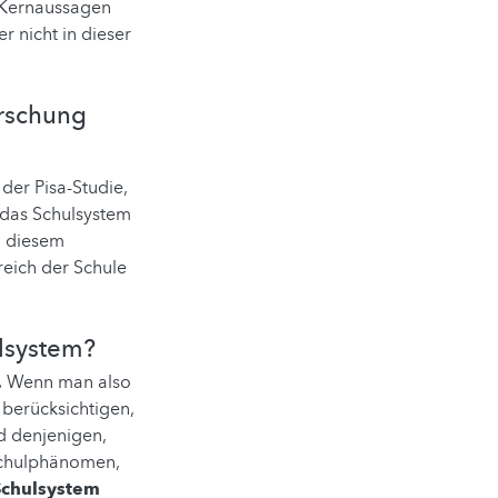
n Kernaussagen
 nicht in dieser
orschung
der Pisa-Studie,
 das Schulsystem
n diesem
eich der Schule
ulsystem?
.
Wenn man also
 berücksichtigen,
nd denjenigen,
 Schulphänomen,
Schulsystem