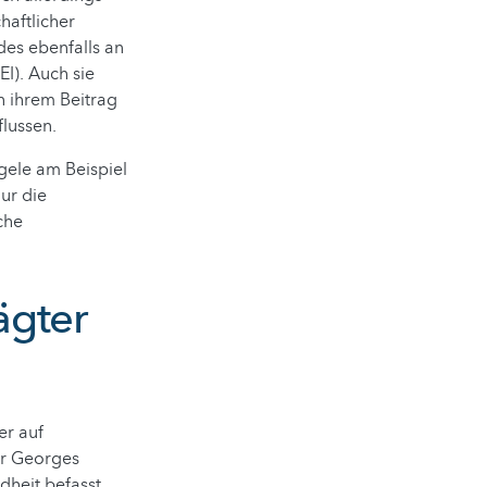
haftlicher
 des ebenfalls an
EI). Auch sie
n ihrem Beitrag
lussen.
gele am Beispiel
nur die
che
ägter
er auf
er Georges
dheit befasst,