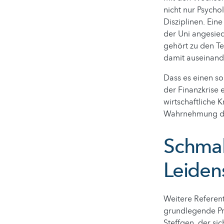
nicht nur Psycho
Disziplinen. Eine
der Uni angesied
gehört zu den Te
damit auseinande
Dass es einen s
der Finanzkrise e
wirtschaftliche 
Wahrnehmung di
Schmal
Leiden
Weitere Referen
grundlegende Pr
Steffgen, der si