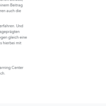
seinem Beitrag
ren auch die
 erfahren. Und
usgeprägten
wegen gleich eine
es hierbei mit
arning Center
ch.