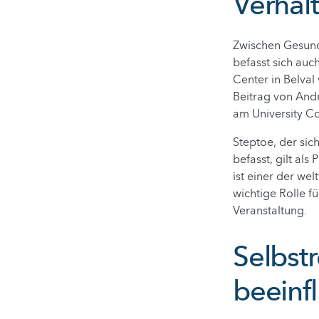
Verhal
Zwischen Gesund
befasst sich auc
Center in Belval
Beitrag von Andr
am University C
Steptoe, der sic
befasst, gilt als
ist einer der we
wichtige Rolle f
Veranstaltung.
Selbst
beeinf