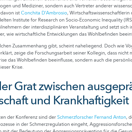
logen und Mediziner, sondern auch Vertreter anderer wissensc
 davon ist
Conchita D’Ambrosio
, Wirtschaftswissenschaftlerin
elten Institute for Research on Socio-Economic Inequality (IRS
ilnehmern der interdisziplinären Veranstaltung und setzt sich i
r, wie wirtschaftliche Entwicklungen das Wohlbefinden beeinf
olchen Zusammenhang gibt, scheint naheliegend. Doch wie Vö
rklärt, zeige die Forschungsarbeit seiner Kollegin, dass nicht 
Krise das Wohlbefinden beeinflusse, sondern auch die persönli
eser Krise.
er Grat zwischen ausgepr
schaft und Krankhaftigkeit
ten der Konferenz sind der
Schmerzforscher Fernand Anton
, d
ozesse in der Schmerzregulation eingeht, Aggressionsforsch
ch mit der Bedeutung der Aggressionsprävention für die Gesun