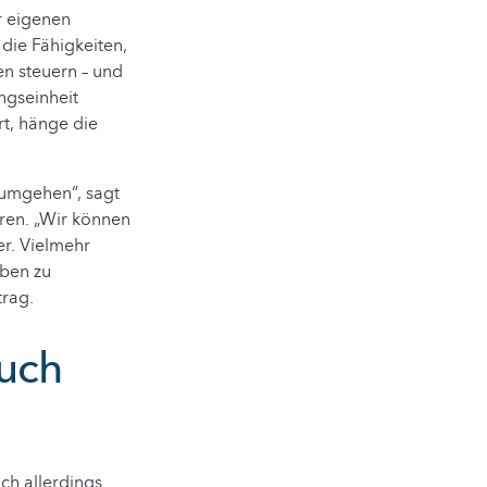
r eigenen
die Fähigkeiten,
n steuern – und
ngseinheit
rt, hänge die
t umgehen“, sagt
eren. „Wir können
er. Vielmehr
ben zu
trag.
uch
ch allerdings