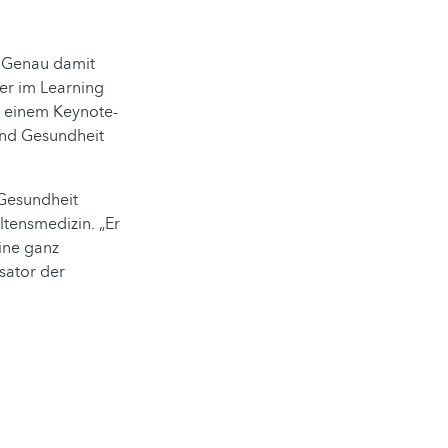
 Genau damit
er im Learning
it einem Keynote-
und Gesundheit
 Gesundheit
ltensmedizin. „Er
ine ganz
sator der