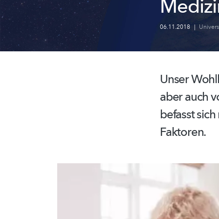
Medizi
06.11.2018
|
Univer
Unser Wohl
aber auch v
befasst sic
Faktoren.