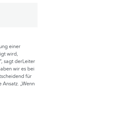
lung einer
gt wird,
, sagt derLeiter
haben wir es bei
tscheidend für
e Ansatz. „Wenn