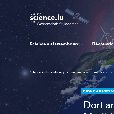
Skip
to
main
content
Science au Luxembourg
Découvrir
Science au Luxembourg
Recherche au Luxembourg
HEALTH & BEHAVI
Dort a