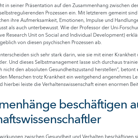
eht in seiner Präsentation auf den Zusammenhang zwischen de
elbstregulierenden Prozessen ein. Mit letzterem gemeint sind 
hen ihre Aufmerksamkeit, Emotionen, Impulse und Handlunge
st als auch unterbewusst. Wie der Professor der Uni-Forschu
ive Research Unit on Social and Individual Development) erklä
eblich von diesen psychischen Prozessen ab.
terscheiden sich sehr stark darin, wie sie mit einer Krankhei
ler. Und dieses Selbstmanagement lasse sich durchaus traini
h nicht den absoluten Gesundheitszustand herstellen“, betont 
den Menschen trotz Krankheit ein weitgehend angenehmes Le
 hierbei leiste die Verhaltenswissenschaft einen enormen Bei
menhänge beschäftigen a
aftswissenschaftler
wirkungen zwischen Gesundheit und Verhalten beschäftigen si