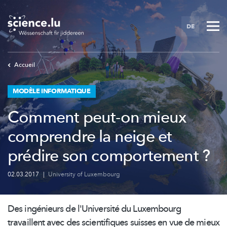
Skip
to
DE
main
content
Accueil
MODÈLE INFORMATIQUE
Comment peut-on mieux
comprendre la neige et
prédire son comportement ?
02.03.2017
|
University of Luxembourg
Des ingénieurs de l'Université du Luxembourg
travaillent avec des scientifiques suisses en vue de mieux