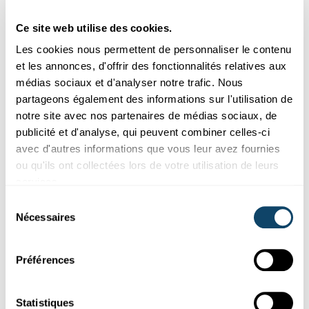
FNR
Ce site web utilise des cookies.
Les cookies nous permettent de personnaliser le contenu
et les annonces, d'offrir des fonctionnalités relatives aux
médias sociaux et d'analyser notre trafic. Nous
partageons également des informations sur l'utilisation de
notre site avec nos partenaires de médias sociaux, de
publicité et d'analyse, qui peuvent combiner celles-ci
avec d'autres informations que vous leur avez fournies
ou qu'ils ont collectées lors de votre utilisation de leurs
services.
L’art de dévoiler le pertinent dans le chaos du bruit statistique
Sélection
Nécessaires
du
FLUCTUATIONS À L’ÉPREUVE !
consentement
L’art de dévoiler le pertinent dans le chaos du
bruit statistique
Préférences
Dans leur quête du savoir, les chercheurs testent leurs
hypothèses afin de tirer des conclusions. Découvrez comment
Statistiques
la S...