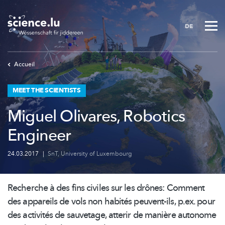
Skip
to
DE
main
content
Accueil
MEET THE SCIENTISTS
Miguel Olivares, Robotics
Engineer
24.03.2017
|
SnT
,
University of Luxembourg
Recherche à des fins civiles sur les drônes: Comment
des appareils de vols non habités peuvent-ils, p.ex. pour
des activités de sauvetage, atterir de manière autonome