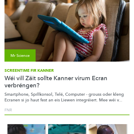
Mr Science
SCREENTIME FIR KANNER
Wéi vill Zäit sollte Kanner virum Ecran
verbréngen?
Smartphone, Spillkonsol, Telé, Computer - grouss oder kleng
Ecranen si jo haut fest an eis Liewen integréiert. Mee wéi v...
FNR