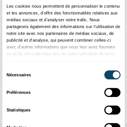
Les cookies nous permettent de personnaliser le contenu
et les annonces, d'offrir des fonctionnalités relatives aux
médias sociaux et d'analyser notre trafic. Nous
partageons également des informations sur l'utilisation de
notre site avec nos partenaires de médias sociaux, de
publicité et d'analyse, qui peuvent combiner celles-ci
avec d'autres informations que vous leur avez fournies
Offres pour école et loisirs
ou qu'ils ont collectées lors de votre utilisation de leurs
services.
PROMOTION EXCEPTIONNELLE DE LA SCIENCE AUPRÈS DU
Sélection
PUBLIC
Nécessaires
FNR-Awards 2022 : motiver les jeunes pour le
du
monde de la technologie
consentement
Sergio Coronado et son équipe sont récompensés pour la
Préférences
Luxembourg Tech School (LTS).
FNR
,
LTS
Statistiques