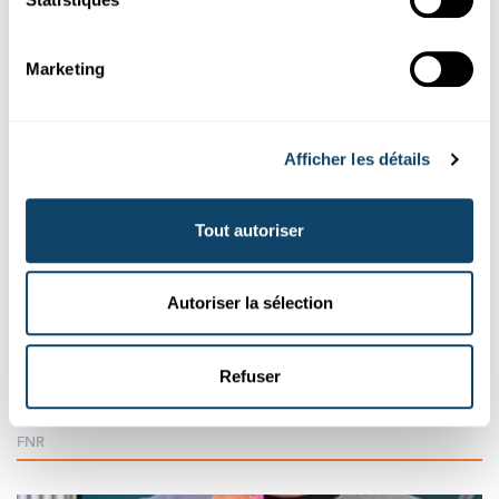
FNR
Marketing
Afficher les détails
Tout autoriser
Autoriser la sélection
Expérimenter
WANTER-EXPERIMENT
Refuser
Bau e Schnéimännchen ouni Schnéi – a looss
e schmëlzen
FNR