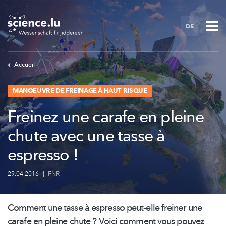
Skip
to
DE
main
content
Accueil
MANOEUVRE DE FREINAGE À HAUT RISQUE
Freinez une carafe en pleine
chute avec une tasse à
espresso !
29.04.2016
|
FNR
Comment une tasse à espresso peut-elle freiner une
carafe en pleine chute ? Voici comment vous pouvez