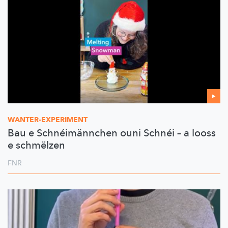
WANTER-EXPERIMENT
Bau e Schnéimännchen ouni Schnéi – a looss
e schmëlzen
FNR