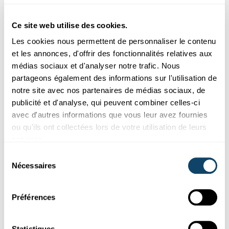
Aussi intéréssant
Ce site web utilise des cookies.
Les cookies nous permettent de personnaliser le contenu
EXPERIMENT
PHYSIK
et les annonces, d'offrir des fonctionnalités relatives aux
médias sociaux et d'analyser notre trafic. Nous
partageons également des informations sur l'utilisation de
notre site avec nos partenaires de médias sociaux, de
publicité et d'analyse, qui peuvent combiner celles-ci
avec d'autres informations que vous leur avez fournies
ou qu'ils ont collectées lors de votre utilisation de leurs
services.
Sélection
Nécessaires
du
consentement
Expérimenter
Préférences
L'ÉNERGIE DU SOLEIL
Quel ballon éclate le plus vite au soleil ?
Statistiques