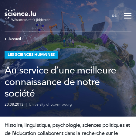
Skip
to
DE
main
content
Accueil
LES SCIENCES HUMAINES
Au service d’une meilleure
connaissance de notre
société
20.08.2013
|
University of Luxembourg
Histoire, linguistique, psychologie, sciences politiques et
de
l’éducation
collaborent dans la recherche sur le