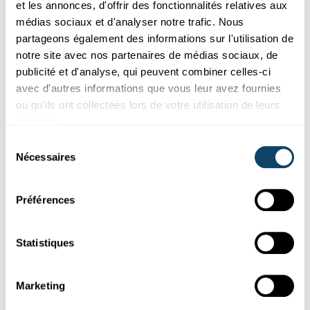
et les annonces, d'offrir des fonctionnalités relatives aux
médias sociaux et d'analyser notre trafic. Nous
Science et Société
partageons également des informations sur l'utilisation de
notre site avec nos partenaires de médias sociaux, de
SONDAGE REPRÉSENTATIF DU FNR
publicité et d'analyse, qui peuvent combiner celles-ci
Taux de confiance encore en hausse pour la
avec d'autres informations que vous leur avez fournies
science
ou qu'ils ont collectées lors de votre utilisation de leurs
Comment les
Luxembourgeois
évaluent-ils le rôle de la science
services.
dans la pandémie de Covid ? Quel intérêt y portent-ils ? C...
Sélection
FNR
Nécessaires
du
consentement
Préférences
Statistiques
Marketing