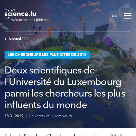
Skip
to
DE
main
content
Accueil
LES CHERCHEURS LES PLUS CITÉS DE 2018
Deux scientifiques de
l'Université du Luxembourg
parmi les chercheurs les plus
influents du monde
18.01.2019
|
University of Luxembourg