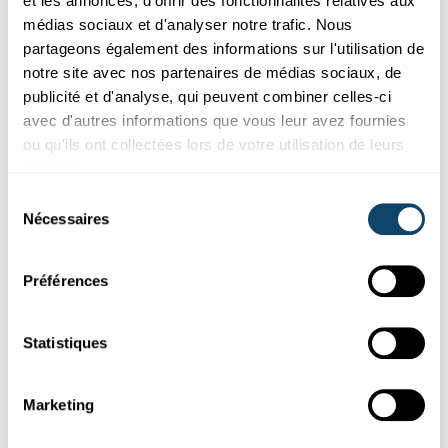
et les annonces, d'offrir des fonctionnalités relatives aux
médias sociaux et d'analyser notre trafic. Nous
partageons également des informations sur l'utilisation de
notre site avec nos partenaires de médias sociaux, de
publicité et d'analyse, qui peuvent combiner celles-ci
avec d'autres informations que vous leur avez fournies
QUI SE CACHE DERRIÈRE SCIENCE.LU ?
ou qu'ils ont collectées lors de votre utilisation de leurs
Sven Hauser, ancien auteur indépendant – Il
services.
voit plus loin que le bout de son nez
Sélection
Nécessaires
du
Sven
s’intéresse
à beaucoup de choses. Notamment au
Luxembourg et à son paysage scientifique. Il fait partie des
consentement
auteurs de la première heure de science.lu.
Préférences
FNR
Statistiques
Marketing