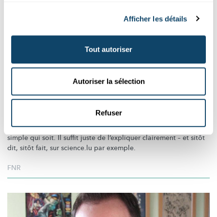
Afficher les détails
Tout autoriser
Autoriser la sélection
QUI SE CACHE DERRIÈRE SCIENCE.LU ?
André Mousset, auteur indépendant – La
physique, un jeu d’enfant
Refuser
Aux yeux d’André, la physique est la science naturelle la plus
simple qui soit. Il suffit juste de l’expliquer clairement – et sitôt
dit, sitôt fait, sur science.lu par exemple.
FNR