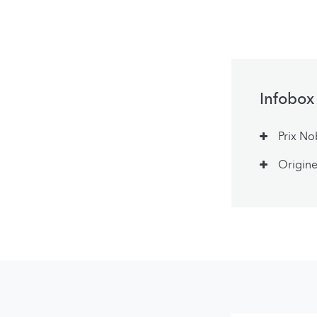
Infobox
Prix No
Origin