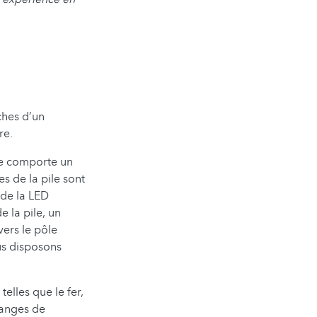
ches d’un
re.
le comporte un
es de la pile sont
 de la LED
e la pile, un
vers le pôle
ous disposons
elles que le fer,
langes de