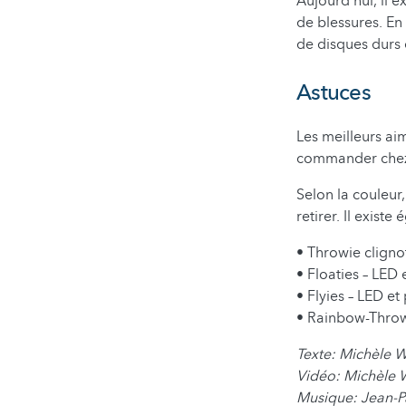
Aujourd'hui, il e
de blessures. En
de disques durs 
Astuces
Les meilleurs ai
commander che
Selon la couleur,
retirer. Il exist
• Throwie cligno
• Floaties – LED 
• Flyies – LED et
• Rainbow-Throw
Texte: Michèle 
Vidéo: Michèle 
Musique: Jean-P