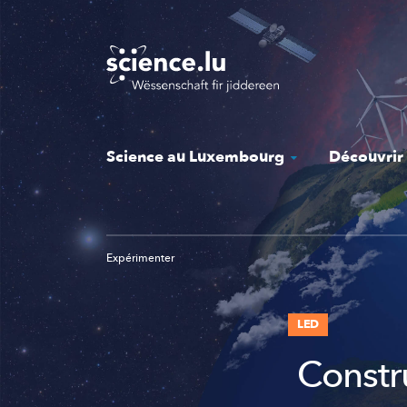
Skip
to
main
content
Science au Luxembourg
Découvrir
Expérimenter
LED
Constru