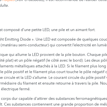
ulte.
st composé d’une petite LED, une pile et un aimant fort.
ight Emitting Diode ». Une LED est composée de quelques cou
(matériau semi-conducteur) qui convertit l’electricité en lumiè
rique qui allume la LED provient de la pile bouton. Chaque pi
côté plat) et un pôle négatif (le côté avec le bord). Les deux pôl
ilaments métalliques attachés à la LED. Si le filament plus long
le pôle positif et le filament plus court touche le pôle négatif d
e circule et la LED s’allume. Le courant circule du pôle positif 
ermédiaire du filament et ensuite retourne à travers la pile. N
 électrique fermé.
 corps dur capable d'attirer des substances ferromagnétiques t
balt. Ces substances contiennent une grande proportion de mé