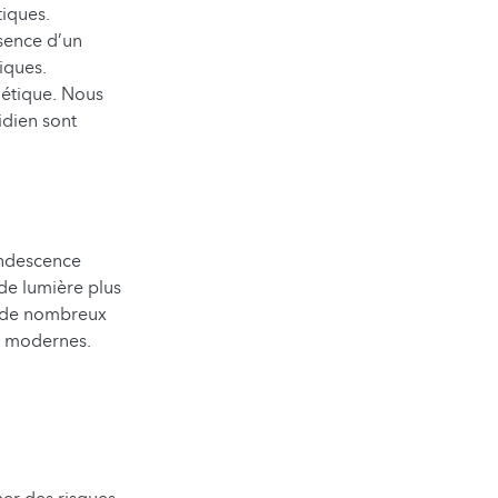
tiques.
sence d’un
iques.
étique. Nous
idien sont
andescence
de lumière plus
s de nombreux
s modernes.