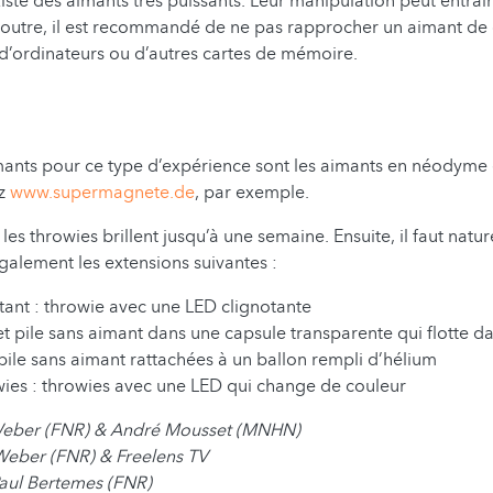
xiste des aimants très puissants. Leur manipulation peut entraî
 outre, il est recommandé de ne pas rapprocher un aimant de c
d’ordinateurs ou d’autres cartes de mémoire.
mants pour ce type d’expérience sont les aimants en néodyme
z
www.supermagnete.de
, par exemple.
 les throwies brillent jusqu’à une semaine. Ensuite, il faut natu
e également les extensions suivantes :
tant : throwie avec une LED clignotante
et pile sans aimant dans une capsule transparente qui flotte da
 pile sans aimant rattachées à un ballon rempli d’hélium
ies : throwies avec une LED qui change de couleur
Weber (FNR) & André Mousset (MNHN)
Weber (FNR) & Freelens TV
aul Bertemes (FNR)