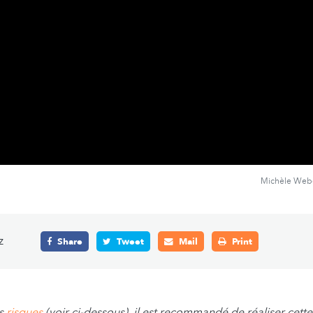
Michèle Webe
z
Share
Tweet
Mail
Print
es
risques
(voir ci-dessous), il est recommandé de réaliser cett