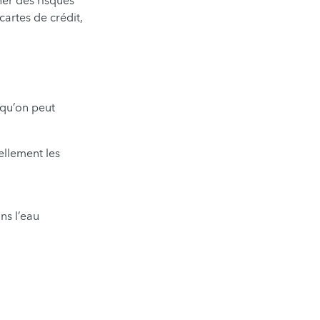
ner des risques
artes de crédit,
 qu’on peut
rellement les
ns l’eau