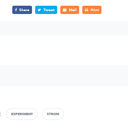
Share
Tweet
Mail
Print
t
EXPERIMENT
STROM