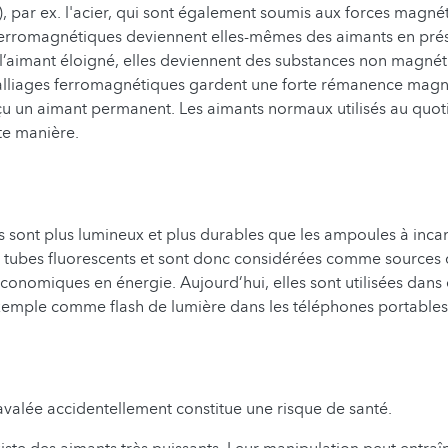
), par ex. l'acier, qui sont également soumis aux forces magné
ferromagnétiques deviennent elles-mêmes des aimants en pré
 l’aimant éloigné, elles deviennent des substances non magnét
alliages ferromagnétiques gardent une forte rémanence magn
u un aimant permanent. Les aimants normaux utilisés au quot
te manière.
 sont plus lumineux et plus durables que les ampoules à inc
s tubes fluorescents et sont donc considérées comme sources 
conomiques en énergie. Aujourd’hui, elles sont utilisées dan
exemple comme flash de lumière dans les téléphones portable
 avalée accidentellement constitue une risque de santé.