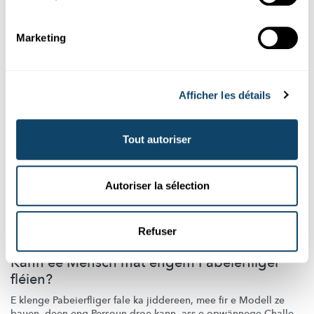
Science als Kand gemaach huet.
FNR
Marketing
Afficher les détails
Tout autoriser
Autoriser la sélection
Mr Science
Refuser
FLIGER-CHALLENGE
Kann ee Mënsch mat engem Pabeierfliger
fléien?
E klenge Pabeierfliger fale ka jiddereen, mee fir e Modell ze
bauen, deen eng Persoun droe kann, ass e opwännege Challe...