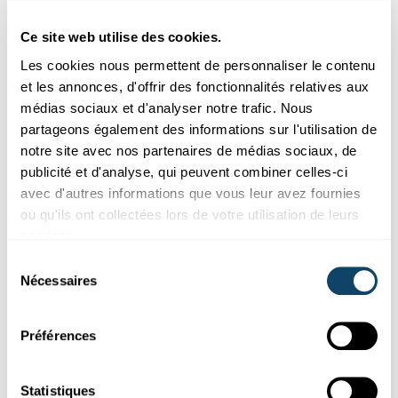
Logistics and Supply Chain Management at the University...
University of Luxembourg
Ce site web utilise des cookies.
Les cookies nous permettent de personnaliser le contenu
et les annonces, d'offrir des fonctionnalités relatives aux
médias sociaux et d'analyser notre trafic. Nous
partageons également des informations sur l'utilisation de
notre site avec nos partenaires de médias sociaux, de
publicité et d'analyse, qui peuvent combiner celles-ci
avec d'autres informations que vous leur avez fournies
ou qu'ils ont collectées lors de votre utilisation de leurs
services.
Sélection
Mr Science
Nécessaires
du
consentement
LOOPING MAM FLIGER
Bleift Waasser am Eemer wann de Fliger op
Préférences
der Kopp as?
Eng spektakulär Variatioun vum éischten Experiment, dat de Mr
Statistiques