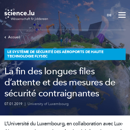
Skip
to
DE
main
content
Accueil
LE SYSTÈME DE SÉCURITÉ DES AÉROPORTS DE HAUTE
TECHNOLOGIE FLYSEC
La fin des longues files
d’attente et des mesures de
sécurité contraignantes
07.01.2019
|
University of Luxembourg
L’Université
du Luxembourg, en collaboration avec Lux-