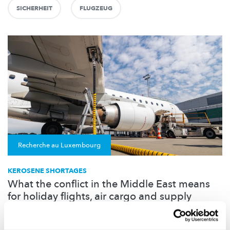
SICHERHEIT
FLUGZEUG
Recherche au Luxembourg
KEROSENE SHORTAGES
What the conflict in the Middle East means
for holiday flights, air cargo and supply
chains
Is kerosene at risk of running short? Benny Mantin, Professor of