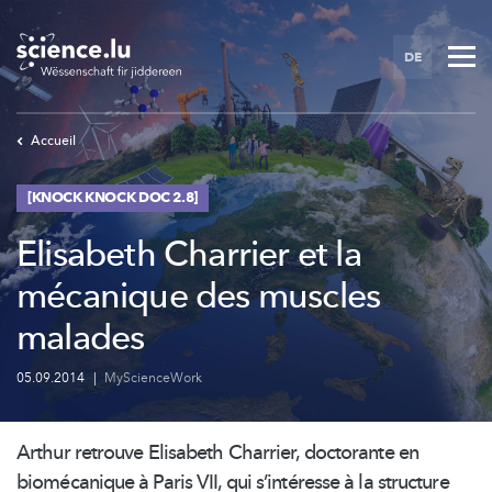
Skip
to
DE
main
content
Accueil
[KNOCK KNOCK DOC 2.8]
Elisabeth Charrier et la
mécanique des muscles
malades
05.09.2014
|
MyScienceWork
Arthur retrouve Elisabeth Charrier, doctorante en
biomécanique à Paris VII, qui
s’intéresse
à la structure