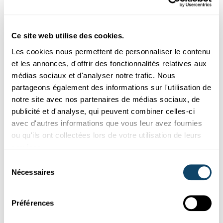
Enquête sur la santé menstruelle et
gynécologique au Luxembourg
Ce site web utilise des cookies.
Cette enquête a pour but de recueillir des informations sur ton
vécu avec les règles et d’en apprendre plus sur l’accès ...
Les cookies nous permettent de personnaliser le contenu
et les annonces, d'offrir des fonctionnalités relatives aux
médias sociaux et d'analyser notre trafic. Nous
partageons également des informations sur l'utilisation de
notre site avec nos partenaires de médias sociaux, de
publicité et d'analyse, qui peuvent combiner celles-ci
avec d'autres informations que vous leur avez fournies
ou qu'ils ont collectées lors de votre utilisation de leurs
services.
Sélection
Nécessaires
du
consentement
Découvrir
Préférences
SCIENCE CHECK