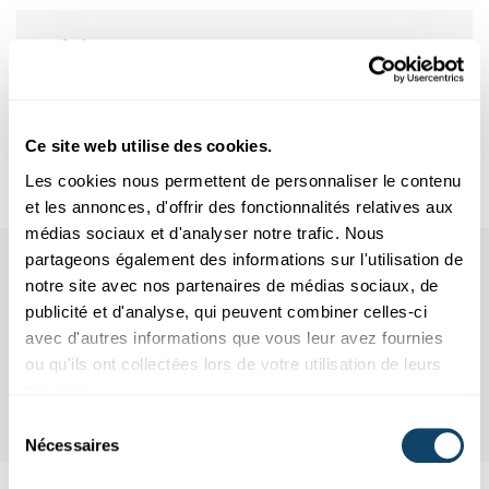
Infobox
Ausbruch
Ce site web utilise des cookies.
Epidemie
Les cookies nous permettent de personnaliser le contenu
et les annonces, d'offrir des fonctionnalités relatives aux
médias sociaux et d'analyser notre trafic. Nous
partageons également des informations sur l'utilisation de
notre site avec nos partenaires de médias sociaux, de
publicité et d'analyse, qui peuvent combiner celles-ci
avec d'autres informations que vous leur avez fournies
ou qu'ils ont collectées lors de votre utilisation de leurs
services.
Sélection
Nécessaires
du
consentement