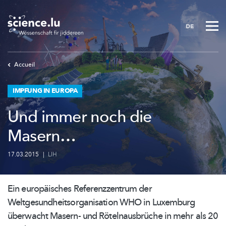
Skip
to
DE
main
content
Accueil
IMPFUNG IN EUROPA
Und immer noch die
Masern…
17.03.2015
|
LIH
Ein europäisches
Referenzzentrum
der
Weltgesundheitsorganisation
WHO in Luxemburg
überwacht Masern- und
Rötelnausbrüche
in mehr als 20