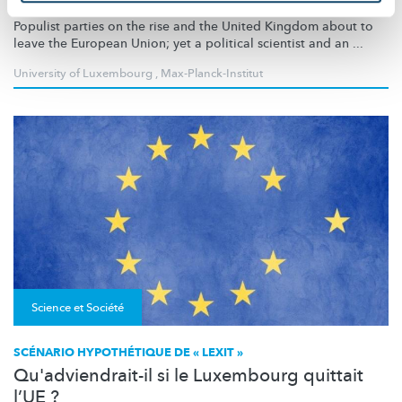
Populist parties on the rise and the United Kingdom about to
leave the European Union; yet a political scientist and an ...
University of Luxembourg
,
Max-Planck-Institut
Science et Société
SCÉNARIO HYPOTHÉTIQUE DE « LEXIT »
Qu'adviendrait-il si le Luxembourg quittait
l’UE ?