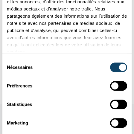
et les annonces, d'offrir des fonctionnalités relatives aux
médias sociaux et d'analyser notre trafic. Nous
partageons également des informations sur l'utilisation de
notre site avec nos partenaires de médias sociaux, de
publicité et d'analyse, qui peuvent combiner celles-ci
Offres pour école et loisirs
avec d'autres informations que vous leur avez fournies
ou qu'ils ont collectées lors de votre utilisation de leurs
PROGRAMMATION ET INTELLIGENCE ARTIFICIELLE
services.
De nouveaux ateliers en informatique pour
lycéens et collégiens
Sélection
Nécessaires
du
Le Scienteens Lab de
l’Université
du Luxembourg vise, à travers
consentement
ces ateliers, à susciter l’intérêt d’élèves du Luxembour...
Préférences
Scienteens Lab
,
University of Luxembourg
,
LCSB
Statistiques
Aussi dans cette rubrique
Marketing