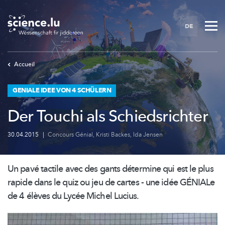
Skip
to
DE
main
content
Accueil
GENIALE IDEE VON 4 SCHÜLERN
Der Touchi als Schiedsrichter
30.04.2015
|
Concours Génial
,
Kristi Backes
,
Ida Jensen
Un pavé tactile avec des gants détermine qui est le plus
rapide dans le quiz ou jeu de cartes - une idée GÉNIALe
de 4 élèves du Lycée Michel Lucius.