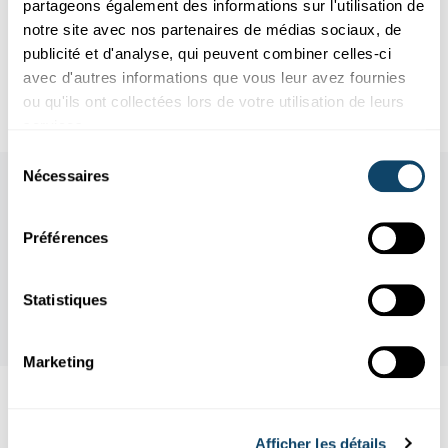
partageons également des informations sur l'utilisation de
notre site avec nos partenaires de médias sociaux, de
Matériel
publicité et d'analyse, qui peuvent combiner celles-ci
avec d'autres informations que vous leur avez fournies
Durée de l'expérience
ou qu'ils ont collectées lors de votre utilisation de leurs
services.
Sélection
Nécessaires
du
consentement
Préférences
Statistiques
Marketing
Aussi intéréssant
Afficher les détails