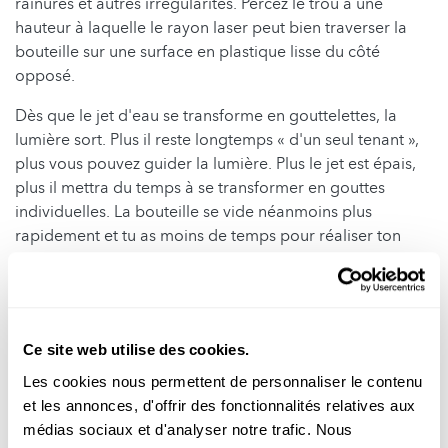
rainures et autres irrégularités. Percez le trou à une
hauteur à laquelle le rayon laser peut bien traverser la
bouteille sur une surface en plastique lisse du côté
opposé.
Dès que le jet d'eau se transforme en gouttelettes, la
lumière sort. Plus il reste longtemps « d'un seul tenant »,
plus vous pouvez guider la lumière. Plus le jet est épais,
plus il mettra du temps à se transformer en gouttes
individuelles. La bouteille se vide néanmoins plus
rapidement et tu as moins de temps pour réaliser ton
expérience. Essayez plusieurs grosseurs de trou et voyez
celle qui vous convenez le mieux.
Auteur: Ingo Knopf/scienceRELATIONS
Video: Ingo Knopf
Ce site web utilise des cookies.
Les cookies nous permettent de personnaliser le contenu
et les annonces, d'offrir des fonctionnalités relatives aux
médias sociaux et d'analyser notre trafic. Nous
Infobox