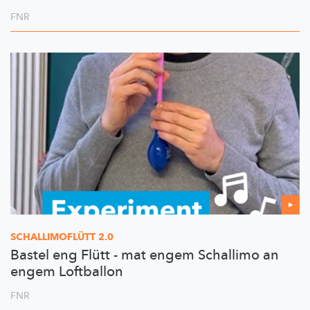
FNR
SCHALLIMOFLÜTT
2.0
Bastel eng Flütt - mat engem Schallimo an
engem Loftballon
FNR