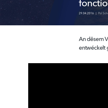
foncti
29.04.2016
|
Pol Sch
An dësem Vid
entwéckelt g