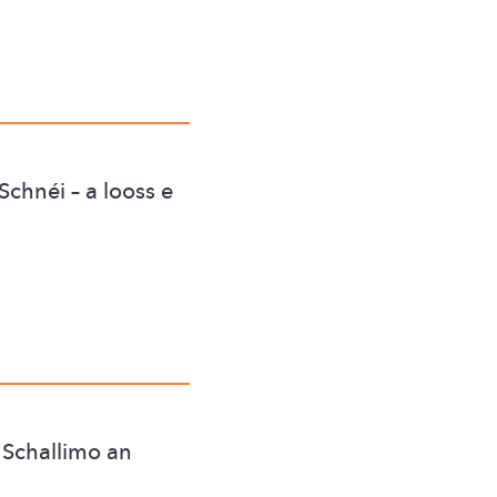
chnéi – a looss e
 Schallimo an