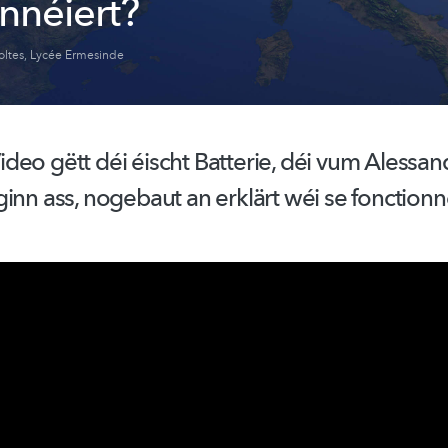
onnéiert?
oltes
,
Lycée Ermesinde
eo gëtt déi éischt Batterie, déi vum Alessan
inn ass, nogebaut an erklärt wéi se
fonctionné