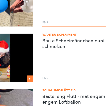
FNR
WANTER-EXPERIMENT
Bau e Schnéimännchen ouni S
schmëlzen
FNR
SCHALLIMOFLÜTT 2.0
Bastel eng Flütt - mat engem
engem Loftballon