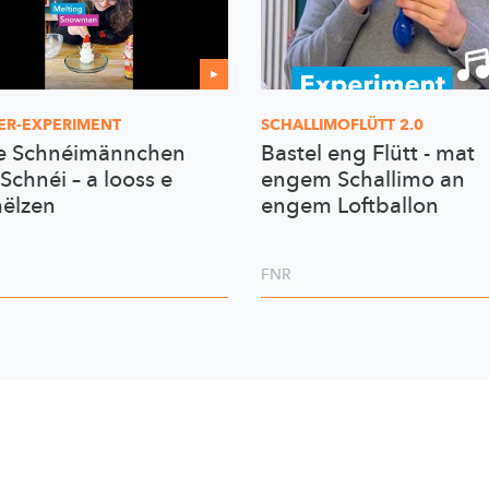
ER-EXPERIMENT
SCHALLIMOFLÜTT
2.0
e Schnéimännchen
Bastel eng Flütt - mat
Schnéi – a looss e
engem Schallimo an
ëlzen
engem Loftballon
FNR