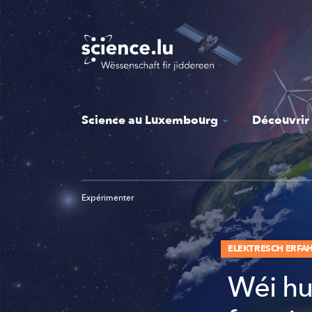
Skip
to
main
content
Science au Luxembourg
Découvrir
Expérimenter
ELEKTRESCH ERFA
Wéi hut