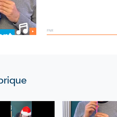
FNR
brique