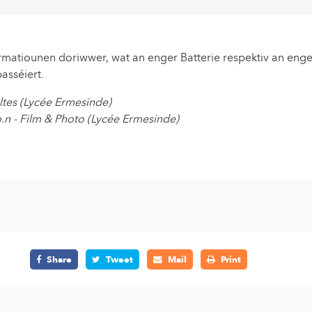
formatiounen doriwwer, wat an enger Batterie respektiv an en
asséiert.
ltes (Lycée Ermesinde)
.o.n - Film & Photo (Lycée Ermesinde)
Share
Tweet
Mail
Print