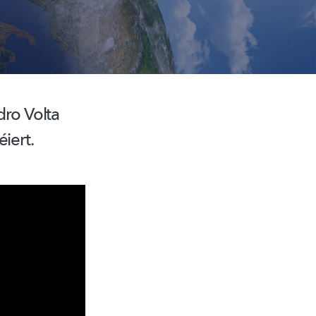
dro Volta
iert.