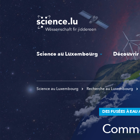
Skip
to
main
content
Science au Luxembourg
Découvrir
Science au Luxembourg
Recherche au Luxembourg
DES FUSÉES À EAU
Commen