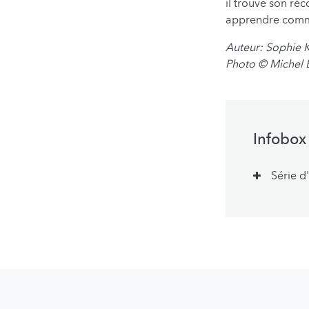
il trouve son réc
apprendre comme
Auteur: Sophie 
Photo
©
Michel 
Infobox
Série d