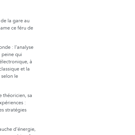
, de la gare au
clame ce féru de
nde : l'analyse
 peine qui
lectronique, à
classique et la
 selon le
 théoricien, sa
expériences :
es stratégies
auche d'énergie,