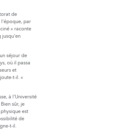
torat de
À l'époque, par
ciné » raconte
g jusqu'en
 un séjour de
s, où il passa
seurs et
ute-t-il. «
se, à l'Université
Bien sûr, je
 physique est
ssibilité de
ne-t-il.