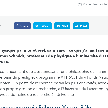
(C) Michel Brumat/Uni
z
Share
Tweet
Mail
Print
 physique par intérêt réel, sans savoir ce que j'allais faire 
omas Schmidt, professeur de physique à l'Université du
2015.
 continuer, tant que c'est amusant – une philosophie qui l'ani
 le biais du prestigieux programme ATTRACT du « Fonds Natio
a obtenu un poste de recherche parmi les plus convoités, avec
son propre groupe de recherche, à l'Université du Luxembourg
veau domaine de recherche à l'Université.
Luxembourg via Fribourg, Yale et Bâle