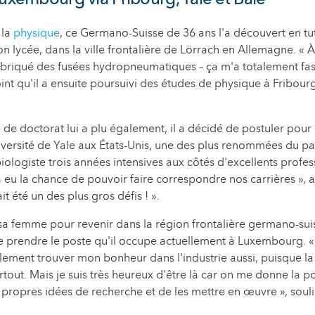
 la
physique
, ce Germano-Suisse de 36 ans l'a découvert en tu
n lycée, dans la ville frontalière de Lörrach en Allemagne. « 
briqué des fusées hydropneumatiques – ça m'a totalement fas
int qu'il a ensuite poursuivi des études de physique à Fribour
e doctorat lui a plu également, il a décidé de postuler pour
iversité de Yale aux États-Unis, une des plus renommées du pay
ologiste trois années intensives aux côtés d'excellents profes
 eu la chance de pouvoir faire correspondre nos carrières », ajo
it été un des plus gros défis ! ».
i sa femme pour revenir dans la région frontalière germano-suis
e prendre le poste qu'il occupe actuellement à Luxembourg. « 
ement trouver mon bonheur dans l'industrie aussi, puisque la
tout. Mais je suis très heureux d'être là car on me donne la po
ropres idées de recherche et de les mettre en œuvre », soulig