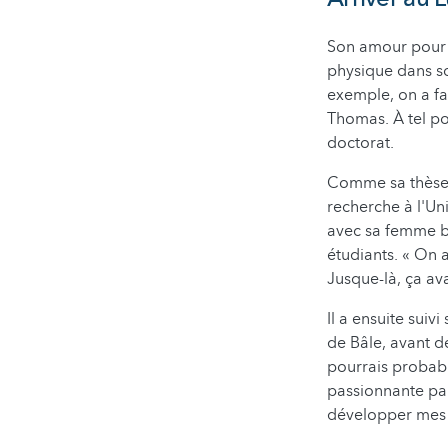
Son amour pour
physique dans so
exemple, on a fa
Thomas. À tel po
doctorat.
Comme sa thèse d
recherche à l'Un
avec sa femme bi
étudiants. « On a
Jusque-là, ça ava
Il a ensuite suiv
de Bâle, avant d
pourrais probabl
passionnante par
développer mes p