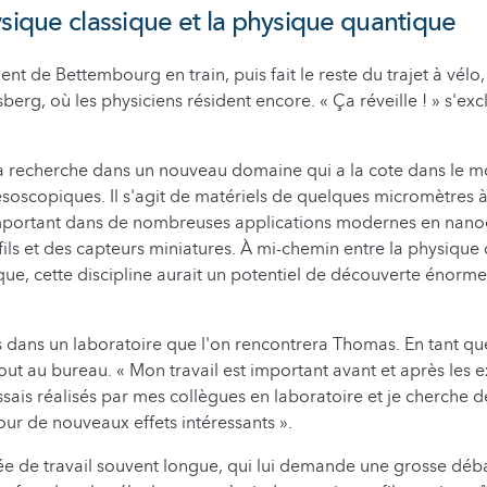
ysique classique et la physique quantique
ient de Bettembourg en train, puis fait le reste du trajet à vélo
erg, où les physiciens résident encore. « Ça réveille ! » s'ex
a recherche dans un nouveau domaine qui a la cote dans le mo
oscopiques. Il s'agit de matériels de quelques micromètres à
important dans de nombreuses applications modernes en nanoé
fils et des capteurs miniatures. À mi-chemin entre la physique 
ue, cette discipline aurait un potentiel de découverte énorme
s dans un laboratoire que l'on rencontrera Thomas. En tant que
tout au bureau. « Mon travail est important avant et après les 
essais réalisés par mes collègues en laboratoire et je cherche d
our de nouveaux effets intéressants ».
e de travail souvent longue, qui lui demande une grosse déb