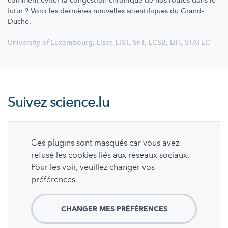
comment éviter la congestion chronique de nos routes dans le
futur ? Voici les dernières nouvelles scientifiques du Grand-
Duché.
University of Luxembourg
,
Liser
,
LIST
,
SnT
,
LCSB
,
LIH
,
STATEC
Suivez
science.lu
Ces plugins sont masqués car vous avez
refusé les cookies liés aux réseaux sociaux.
Pour les voir, veuillez changer vos
préférences.
CHANGER MES PRÉFÉRENCES