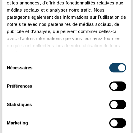
et les annonces, d'offrir des fonctionnalités relatives aux
médias sociaux et d'analyser notre trafic. Nous
partageons également des informations sur l'utilisation de
Science et Société
notre site avec nos partenaires de médias sociaux, de
publicité et d'analyse, qui peuvent combiner celles-ci
SONDAGE REPRÉSENTATIF DU FNR
Taux de confiance encore en hausse pour la
avec d'autres informations que vous leur avez fournies
science
ou qu'ils ont collectées lors de votre utilisation de leurs
services.
Comment les
Luxembourgeois
évaluent-ils le rôle de la science
dans la pandémie de Covid ? Quel intérêt y portent-ils ? C...
Sélection
Nécessaires
du
FNR
consentement
Préférences
Statistiques
Marketing