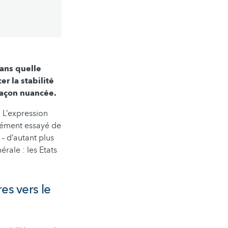
 Dans quelle
r la stabilité
façon nuancée.
. L’expression
érément essayé de
 – d’autant plus
érale : les Etats
res vers le