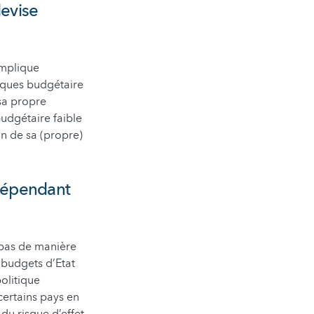
devise
omplique
tiques budgétaire
sa propre
budgétaire faible
on de sa (propre)
ndépendant
 pas de manière
 budgets d’Etat
olitique
certains pays en
 du risque d’effet