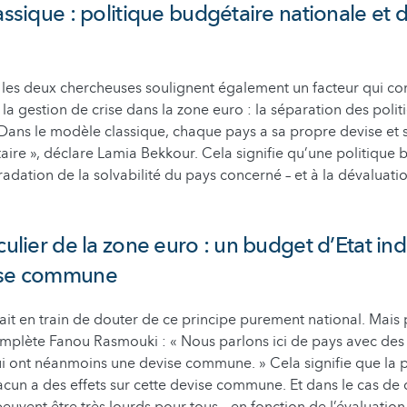
assique : politique budgétaire nationale et 
 les deux chercheuses soulignent également un facteur qui c
 la gestion de crise dans la zone euro : la séparation des poli
 Dans le modèle classique, chaque pays a sa propre devise et 
aire », déclare Lamia Bekkour. Cela signifie qu’une politique 
dation de la solvabilité du pays concerné – et à la dévaluati
iculier de la zone euro : un budget d’Etat i
ise commune
ait en train de douter de ce principe purement national. Mais
mplète Fanou Rasmouki : « Nous parlons ici de pays avec des
 ont néanmoins une devise commune. » Cela signifie que la p
acun a des effets sur cette devise commune. Et dans le cas de 
 peuvent être très lourds pour tous – en fonction de l’évaluation