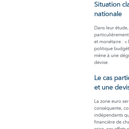
Situation cl
nationale
Dans leur étude,
particulièrement
et monétaire : «
politique budgét
mène à une dégra
devise.
Le cas part
et une dev
La zone euro ser
conséquente, co
indépendants qui
financière de ch
crise, ces effets