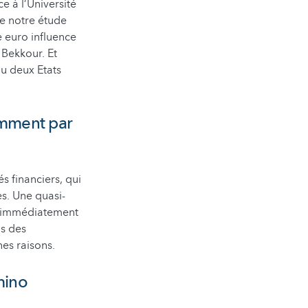
 à l’Université
de notre étude
e euro influence
 Bekkour. Et
ou deux Etats
remment par
s financiers, qui
es. Une quasi-
st immédiatement
ns des
nes raisons.
mino