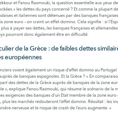
kkour et Fanou Rasmouki, la question essentielle aux yeux des
stockées » les dettes du pays concerné ? Et comme la plupart d
ndaises et italiennes sont détenues par des banques française
a zone euro – on craint un effet domino. Cela signifie : si l’E
 plus à payer ses dettes, les banques françaises et allemande
pays pourront donc également être en difficulté.
culier de la Grèce : de faibles dettes similai
es européennes
nciers voient également un risque d’effet domino au Portugal 
auprès de banques espagnoles. Et la Grèce ? « En comparaiso
a part des dettes de la Grèce auprès de banques de la zone eur
ble », explique Fanou Rasmouki, qui résume le scénario de la 
s les exigences des banques d’un Etat membre de la zone euro 
, plus les marchés redouteront l’effet domino. Résultat : les in
nière nerveuse et le risque de crash de l’euro augmente. »