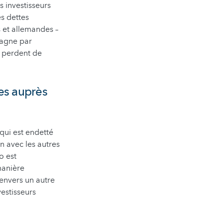
 investisseurs
es dettes
s et allemandes –
spagne par
s perdent de
res auprès
qui est endetté
n avec les autres
o est
manière
envers un autre
vestisseurs