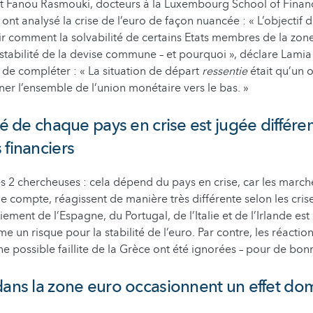
 Fanou Rasmouki, docteurs à la Luxembourg School of Finance
nt analysé la crise de l’euro de façon nuancée : « L’objectif 
ir comment la solvabilité de certains Etats membres de la zon
 stabilité de la devise commune – et pourquoi », déclare Lamia
de compléter : « La situation de départ
ressentie
était qu’un 
ner l’ensemble de l’union monétaire vers le bas. »
ité de chaque pays en crise est jugée diffé
 financiers
s 2 chercheuses : cela dépend du pays en crise, car les marché
de compte, réagissent de manière très différente selon les cris
iement de l’Espagne, du Portugal, de l’Italie et de l’Irlande e
 un risque pour la stabilité de l’euro. Par contre, les réactio
ne possible faillite de la Grèce ont été ignorées – pour de bon
dans la zone euro occasionnent un effet do