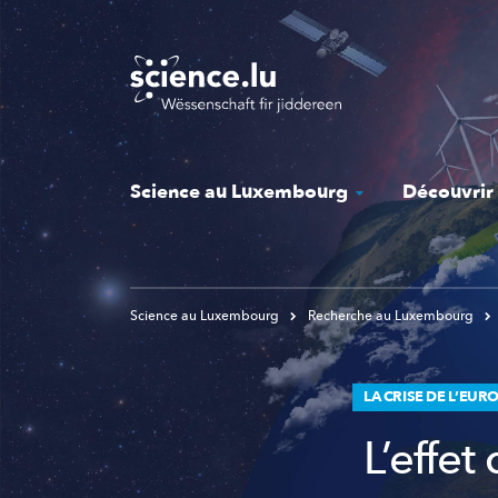
Skip
to
main
content
Science au Luxembourg
Découvrir
Science au Luxembourg
Recherche au Luxembourg
LA CRISE DE L’EUR
L’effet