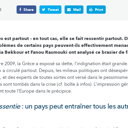
z
Share
Tweet
Mail
Print
ro est partout – en tout cas, elle se fait ressentir partout.
lèmes de certains pays peuvent-ils effectivement menace
mia Bekkour et Fanou Rasmouki ont analysé ce brasier de 
e 2009, la Grèce a exposé sa dette, l’indignation était grande
 » a circulé partout. Depuis, les milieux politiques ont désesp
e, et des experts de toutes sortes ont versé dans le pessimisme
 sont tombés dans la crise (cf. boîte à infos). L’impression gén
nt toute l’Europe dans le précipice.
ssentie
: un pays peut entraîner tous les aut