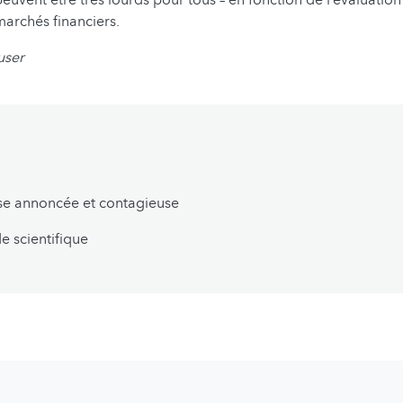
archés financiers.
user
se annoncée et contagieuse
 scientifique