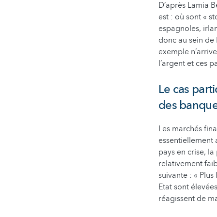
D’après Lamia Be
est : où sont « 
espagnoles, irla
donc au sein de l
exemple n’arrive
l’argent et ces 
Le cas parti
des banqu
Les marchés fina
essentiellement 
pays en crise, l
relativement fai
suivante : « Plu
Etat sont élevées
réagissent de ma