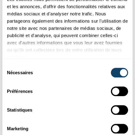
et les annonces, d'offrir des fonctionnalités relatives aux
Participez aux études
médias sociaux et d'analyser notre trafic. Nous
partageons également des informations sur l'utilisation de
notre site avec nos partenaires de médias sociaux, de
RECHERCHE PARTICIPANTS ÉTUDE
Enquête sur la santé menstruelle et
publicité et d'analyse, qui peuvent combiner celles-ci
gynécologique au Luxembourg
avec d'autres informations que vous leur avez fournies
ou qu'ils ont collectées lors de votre utilisation de leurs
Cette enquête a pour but de recueillir des informations sur ton
services.
vécu avec les règles et d’en apprendre plus sur l’accès ...
Sélection
Nécessaires
du
consentement
Préférences
Statistiques
Marketing