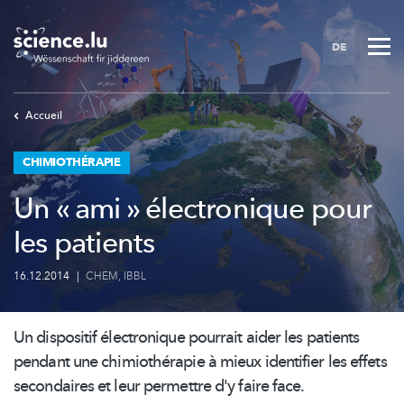
Skip
to
DE
main
content
Accueil
CHIMIOTHÉRAPIE
Un « ami » électronique pour
les patients
16.12.2014
|
CHEM
,
IBBL
Un dispositif électronique pourrait aider les patients
pendant une
chimiothérapie
à mieux identifier les effets
secondaires et leur permettre d'y faire face.