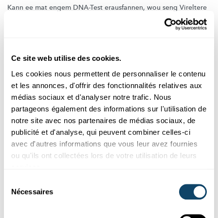
Kann ee mat engem DNA-Test erausfannen, wou seng Vireltere
gewunnt hunn?
FNR
Ce site web utilise des cookies.
Les cookies nous permettent de personnaliser le contenu
et les annonces, d'offrir des fonctionnalités relatives aux
médias sociaux et d'analyser notre trafic. Nous
partageons également des informations sur l'utilisation de
notre site avec nos partenaires de médias sociaux, de
publicité et d'analyse, qui peuvent combiner celles-ci
avec d'autres informations que vous leur avez fournies
ou qu'ils ont collectées lors de votre utilisation de leurs
Recherche au Luxembourg
services.
Sélection
CHEMIE-NOBELPREIS 2020
Nécessaires
du
Ein revolutionäres Werkzeug für die
consentement
Gentechnologie – und eine Erfolgsstory über