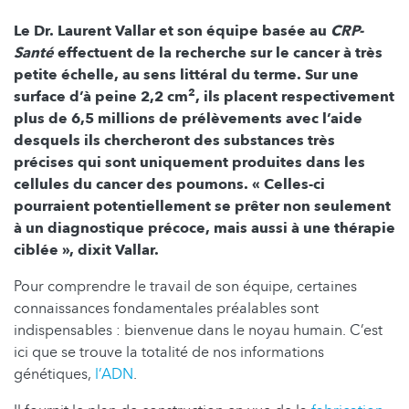
Le Dr. Laurent Vallar et son équipe basée au
CRP-
Santé
effectuent de la recherche sur le cancer à très
petite échelle, au sens littéral du terme. Sur une
2
surface d’à peine 2,2 cm
, ils placent respectivement
plus de 6,5 millions de prélèvements avec l’aide
desquels ils chercheront des substances très
précises qui sont uniquement produites dans les
cellules du cancer des poumons. « Celles-ci
pourraient potentiellement se prêter non seulement
à un diagnostique précoce, mais aussi à une thérapie
ciblée », dixit Vallar.
Pour comprendre le travail de son équipe, certaines
connaissances fondamentales préalables sont
indispensables : bienvenue dans le noyau humain. C’est
ici que se trouve la totalité de nos informations
génétiques,
l’ADN
.