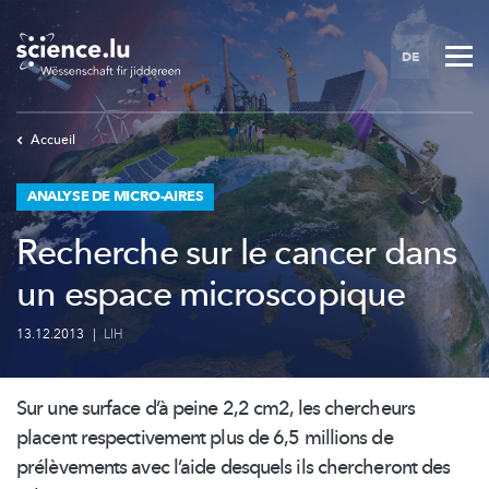
Skip
to
DE
main
content
Accueil
ANALYSE DE MICRO-AIRES
Recherche sur le cancer dans
un espace microscopique
13.12.2013
|
LIH
Sur une surface d’à peine 2,2 cm2, les chercheurs
placent
respectivement
plus de 6,5 millions de
prélèvements
avec l’aide desquels ils chercheront des