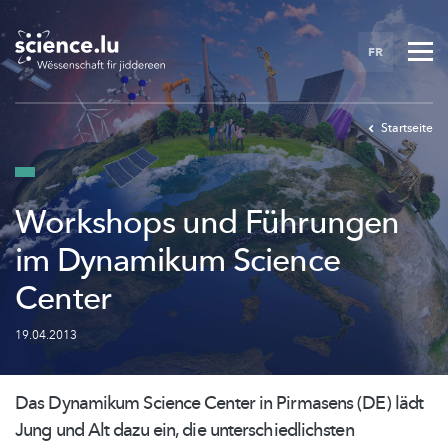
Skip
to
FR
main
content
Startseite
Workshops und Führungen
im Dynamikum Science
Center
19.04.2013
Das Dynamikum Science Center in Pirmasens (DE) lädt
Jung und Alt dazu ein, die
unterschiedlichsten