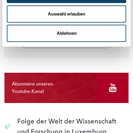
Diese Plugins sind ausgeblendet, weil Sie
Cookies im Zusammenhang mit sozialen
Auswahl erlauben
Netzwerken abgelehnt haben. Um sie zu
sehen, ändern Sie bitte Ihre Einstellungen.
Ablehnen
EINSTELLUNGEN ÄNDERN
Abonniere unseren
Youtube-Kanal
Folge der Welt der Wissenschaft
und Forschung in Luxemburg