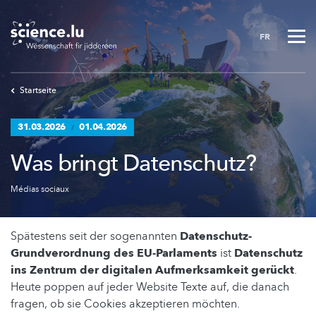
Skip
to
FR
main
content
Startseite
31.03.2026
01.04.2026
/
Was bringt Datenschutz?
Médias sociaux
Spätestens seit der sogenannten
Datenschutz-
Grundverordnung des EU-Parlaments
ist
Datenschutz
ins Zentrum der digitalen Aufmerksamkeit gerückt
.
Heute poppen auf jeder Website Texte auf, die danach
fragen, ob sie Cookies akzeptieren möchten.