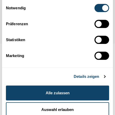
gesammelt haben.
Einwilligungsauswahl
Notwendig
Präferenzen
Statistiken
Marketing
Folge
science.lu
Details zeigen
Diese Plugins sind ausgeblendet, weil Sie
Cookies im Zusammenhang mit sozialen
Alle zulassen
Netzwerken abgelehnt haben. Um sie zu
sehen, ändern Sie bitte Ihre Einstellungen.
Auswahl erlauben
EINSTELLUNGEN ÄNDERN