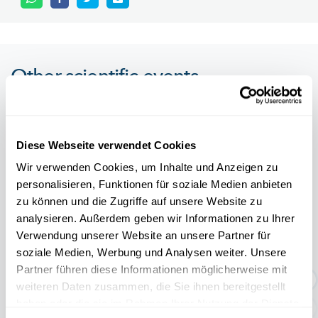
Other scientific events
Alle Events
Diese Webseite verwendet Cookies
Wir verwenden Cookies, um Inhalte und Anzeigen zu
personalisieren, Funktionen für soziale Medien anbieten
11.04
31.10
zu können und die Zugriffe auf unsere Website zu
/
2026
2026
analysieren. Außerdem geben wir Informationen zu Ihrer
Verwendung unserer Website an unsere Partner für
TEMPORÄRE AUSSTELLUNG:
soziale Medien, Werbung und Analysen weiter. Unsere
Geschichten rund um den Abf...
Partner führen diese Informationen möglicherweise mit
weiteren Daten zusammen, die Sie ihnen bereitgestellt
haben oder die sie im Rahmen Ihrer Nutzung der Dienste