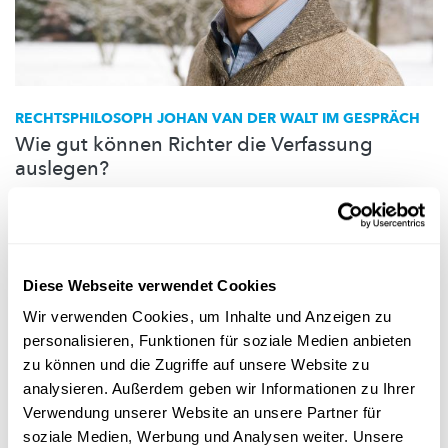
RECHTSPHILOSOPH
JOHAN VAN DER WALT IM GESPRÄCH
Wie gut können Richter die Verfassung
auslegen?
Sollten eher Politiker als Richter die Verfassung auslegen? Und
was hat Jura mit Poesie zu tun? Johan van der Walt spricht mit
uns über
Rechtsphilosophie.
University of Luxembourg
Diese Webseite verwendet Cookies
Wir verwenden Cookies, um Inhalte und Anzeigen zu
personalisieren, Funktionen für soziale Medien anbieten
zu können und die Zugriffe auf unsere Website zu
Folge
science.lu
analysieren. Außerdem geben wir Informationen zu Ihrer
Verwendung unserer Website an unsere Partner für
soziale Medien, Werbung und Analysen weiter. Unsere