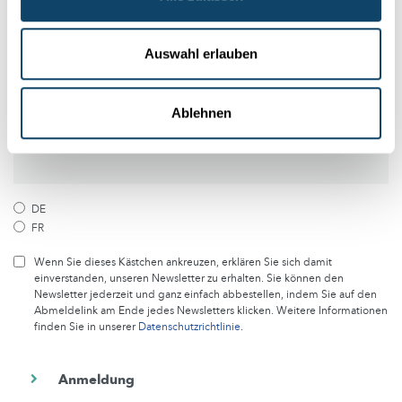
und Forschung in Luxemburg
Auswahl erlauben
Melde dich kostenlos bei unserem Newsletter an und
erhalte jeden Monat die besten Artikel von science.lu
Ablehnen
Abonniere unseren Newsletter
DE
FR
Wenn Sie dieses Kästchen ankreuzen, erklären Sie sich damit
einverstanden, unseren Newsletter zu erhalten. Sie können den
Newsletter jederzeit und ganz einfach abbestellen, indem Sie auf den
Abmeldelink am Ende jedes Newsletters klicken. Weitere Informationen
finden Sie in unserer
Datenschutzrichtlinie
.