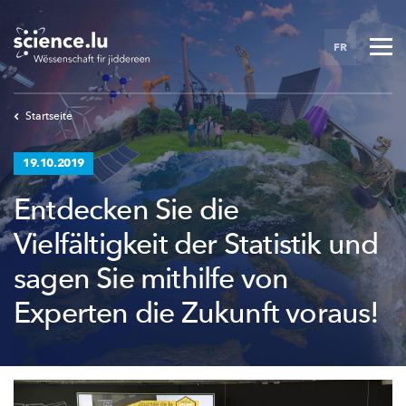
Skip
to
FR
main
content
Startseite
19.10.2019
Entdecken Sie die
Vielfältigkeit der Statistik und
sagen Sie mithilfe von
Experten die Zukunft voraus!