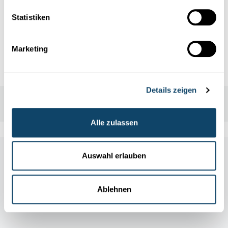
Termin(e) und Uhrzeit(en).
Statistiken
Samstag 19 octobre 2019
Marketing
10:00 - 15:00 Uhr
Details zeigen
Alle zulassen
Other scientific events
Auswahl erlauben
Ablehnen
Alle Events