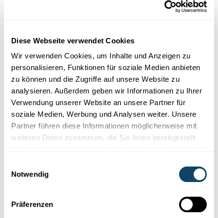
Flyer des Statistik-Tages
statistiques_flyer.pdf
im LSC
Diese Webseite verwendet Cookies
Wir verwenden Cookies, um Inhalte und Anzeigen zu
personalisieren, Funktionen für soziale Medien anbieten
zu können und die Zugriffe auf unsere Website zu
analysieren. Außerdem geben wir Informationen zu Ihrer
Eintrittspreis(e)
Verwendung unserer Website an unsere Partner für
soziale Medien, Werbung und Analysen weiter. Unsere
Free€
Partner führen diese Informationen möglicherweise mit
weiteren Daten zusammen, die Sie ihnen bereitgestellt
haben oder die sie im Rahmen Ihrer Nutzung der Dienste
gesammelt haben.
Veranstaltungsort
Einwilligungsauswahl
Notwendig
Luxembourg Science Center
50 Rue Emile Mark
L - 4620 Differdange
Präferenzen