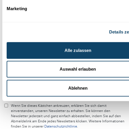
Marketing
Folge der Welt der Wissenschaft
und Forschung in Luxemburg
Details z
Melde dich kostenlos bei unserem Newsletter an und
erhalte jeden Monat die besten Artikel von science.lu
Alle zulassen
Abonniere unseren Newsletter
Auswahl erlauben
Ablehnen
DE
FR
Wenn Sie dieses Kästchen ankreuzen, erklären Sie sich damit
einverstanden, unseren Newsletter zu erhalten. Sie können den
Newsletter jederzeit und ganz einfach abbestellen, indem Sie auf den
Abmeldelink am Ende jedes Newsletters klicken. Weitere Informationen
finden Sie in unserer
Datenschutzrichtlinie
.