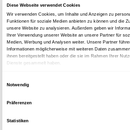
Folge
science.lu
Diese Webseite verwendet Cookies
Wir verwenden Cookies, um Inhalte und Anzeigen zu persona
Funktionen für soziale Medien anbieten zu können und die Zug
unsere Website zu analysieren. Außerdem geben wir Informa
Diese Plugins sind ausgeblendet, weil Sie
Ihrer Verwendung unserer Website an unsere Partner für soz
Cookies im Zusammenhang mit sozialen
Medien, Werbung und Analysen weiter. Unsere Partner führe
Netzwerken abgelehnt haben. Um sie zu
Informationen möglicherweise mit weiteren Daten zusammen,
sehen, ändern Sie bitte Ihre Einstellungen.
ihnen bereitgestellt haben oder die sie im Rahmen Ihrer Nut
Dienste gesammelt haben.
EINSTELLUNGEN ÄNDERN
Einwilligungsauswahl
Notwendig
Präferenzen
Abonniere unseren
Youtube-Kanal
Statistiken