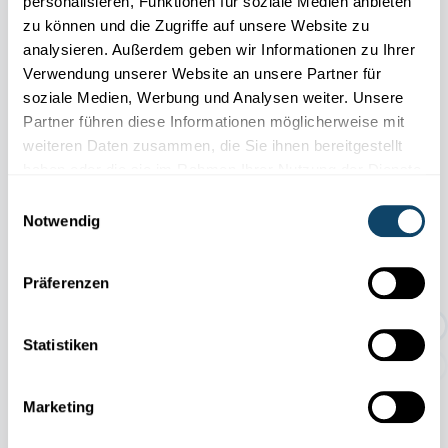
personalisieren, Funktionen für soziale Medien anbieten
zu können und die Zugriffe auf unsere Website zu
Other scientific events
analysieren. Außerdem geben wir Informationen zu Ihrer
Verwendung unserer Website an unsere Partner für
soziale Medien, Werbung und Analysen weiter. Unsere
Alle Events
Partner führen diese Informationen möglicherweise mit
weiteren Daten zusammen, die Sie ihnen bereitgestellt
haben oder die sie im Rahmen Ihrer Nutzung der Dienste
gesammelt haben.
Einwilligungsauswahl
11.04
31.10
/
Notwendig
2026
2026
Präferenzen
TEMPORÄRE AUSSTELLUNG:
Geschichten rund um den Abf...
Statistiken
Marketing