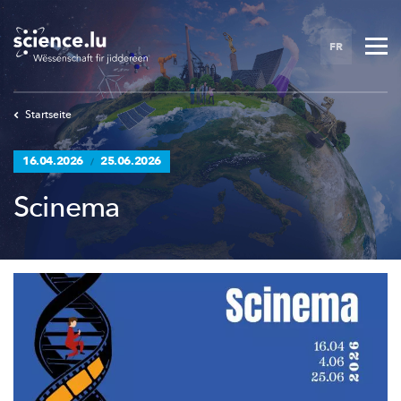
Skip
to
FR
main
content
Startseite
16.04.2026
25.06.2026
/
Scinema