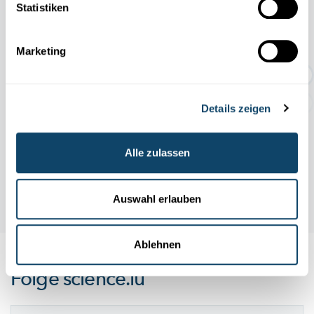
2026
2026
Statistiken
TEMPORÄRE AUSSTELLUNG:
Marketing
Geschichten rund um den Abf...
Details zeigen
Alle zulassen
Auswahl erlauben
Ablehnen
Folge
science.lu