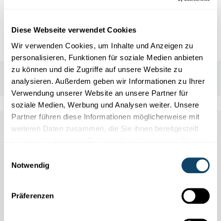
L-3236 BETTEMBOURG
Diese Webseite verwendet Cookies
Wir verwenden Cookies, um Inhalte und Anzeigen zu
personalisieren, Funktionen für soziale Medien anbieten
zu können und die Zugriffe auf unsere Website zu
analysieren. Außerdem geben wir Informationen zu Ihrer
Verwendung unserer Website an unsere Partner für
soziale Medien, Werbung und Analysen weiter. Unsere
Partner führen diese Informationen möglicherweise mit
Other scientific events
weiteren Daten zusammen, die Sie ihnen bereitgestellt
haben oder die sie im Rahmen Ihrer Nutzung der Dienste
gesammelt haben.
Einwilligungsauswahl
Alle Events
Notwendig
Präferenzen
11.04
31.10
/