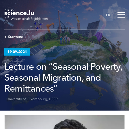
Skip
to
FR
main
content
Startseite
19.09.2024
Lecture on “Seasonal Poverty,
Seasonal Migration, and
Remittances”
University of Luxembourg, LISER