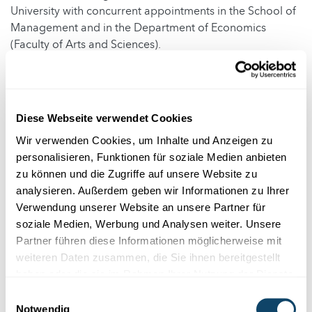
University with concurrent appointments in the School of
Management and in the Department of Economics
(Faculty of Arts and Sciences).
An Event supported by the Luxembourg National
Research Fund (FNR) (PRIDE19/14302992) and
(RESCOM/2024/LE/18786706)
Diese Webseite verwendet Cookies
Wir verwenden Cookies, um Inhalte und Anzeigen zu
personalisieren, Funktionen für soziale Medien anbieten
zu können und die Zugriffe auf unsere Website zu
analysieren. Außerdem geben wir Informationen zu Ihrer
Verwendung unserer Website an unsere Partner für
soziale Medien, Werbung und Analysen weiter. Unsere
Partner führen diese Informationen möglicherweise mit
Eintrittspreis(e)
weiteren Daten zusammen, die Sie ihnen bereitgestellt
haben oder die sie im Rahmen Ihrer Nutzung der Dienste
gesammelt haben.
0€
Einwilligungsauswahl
Notwendig