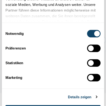
soziale Medien, Werbung und Analysen weiter. Unsere
Partner führen diese Informationen möglicherweise mit
11.04
31.10
/
weiteren Daten zusammen, die Sie ihnen bereitgestellt
2026
2026
haben oder die sie im Rahmen Ihrer Nutzung der Dienste
gesammelt haben.
Einwilligungsauswahl
TEMPORÄRE AUSSTELLUNG:
Notwendig
Geschichten rund um den Abf...
Präferenzen
Statistiken
Marketing
Details zeigen