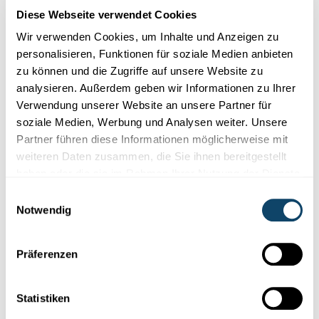
Desinformation zu durchschauen, muss man die
Diese Webseite verwendet Cookies
Werkzeuge der Fälscher kennen.
Oli Koos
Wir verwenden Cookies, um Inhalte und Anzeigen zu
demonstriert diese Werkzeuge aus der Praxis und leitet
personalisieren, Funktionen für soziale Medien anbieten
daraus die entscheidenden Methoden zur Überprüfung
zu können und die Zugriffe auf unsere Website zu
und Analyse ab. Ausgehend von den technischen
analysieren. Außerdem geben wir Informationen zu Ihrer
Möglichkeiten moderner KI, werden die Konsequenzen
Verwendung unserer Website an unsere Partner für
für unsere Informationsgesellschaft beleuchtet. Es wird
soziale Medien, Werbung und Analysen weiter. Unsere
das nötige Wissen vermittelt, um die eigene
Partner führen diese Informationen möglicherweise mit
Urteilsfähigkeit zu schärfen und Falschinformationen
weiteren Daten zusammen, die Sie ihnen bereitgestellt
kompetent zu begegnen.
haben oder die sie im Rahmen Ihrer Nutzung der Dienste
gesammelt haben.
Einwilligungsauswahl
Notwendig
----
Präferenzen
Die Teilnahme ist
gratis
. Um eine Anmeldung wird
gebeten (info@ewb.lu).
Statistiken