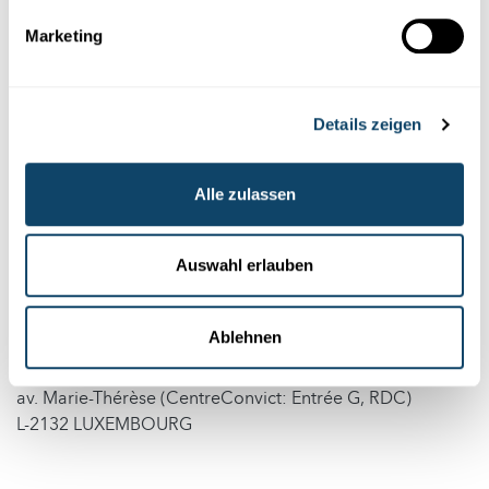
Marketing
Mehr Informationen finden Sie
hier
.
Termin(e) und Uhrzeit(en).
Details zeigen
February 2026
Alle zulassen
05.02
von 17:30 zu 19:30
12.02
von 17:30 zu 19:30
Auswahl erlauben
Veranstaltungsort
Ablehnen
ErwuesseBildung
av. Marie-Thérèse (CentreConvict: Entrée G, RDC)
L-2132 LUXEMBOURG