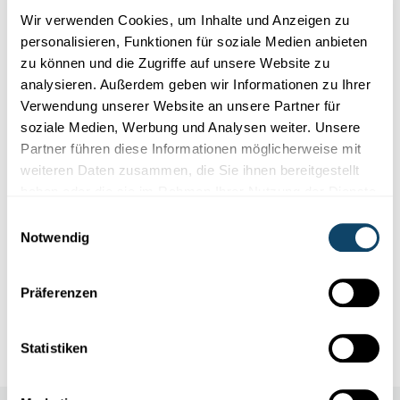
Wir verwenden Cookies, um Inhalte und Anzeigen zu
personalisieren, Funktionen für soziale Medien anbieten
Veranstaltungsort
zu können und die Zugriffe auf unsere Website zu
analysieren. Außerdem geben wir Informationen zu Ihrer
Naturpark Our
Verwendung unserer Website an unsere Partner für
soziale Medien, Werbung und Analysen weiter. Unsere
12, Parc
Partner führen diese Informationen möglicherweise mit
9836 Hosingen
weiteren Daten zusammen, die Sie ihnen bereitgestellt
haben oder die sie im Rahmen Ihrer Nutzung der Dienste
gesammelt haben.
Einwilligungsauswahl
Kontakt
Notwendig
908188638
Präferenzen
patrick.schaack@naturpark-our.lu
www.naturpark-our.lu
Statistiken