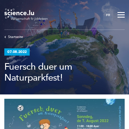
Skip
to
FR
main
content
Startseite
07.08.2022
Fuersch duer um
Naturparkfest!