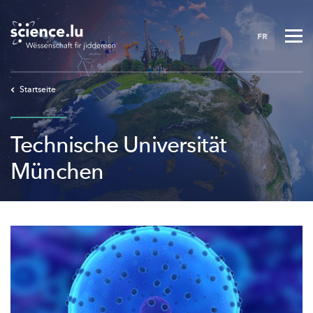
Skip
to
FR
main
content
Startseite
Technische Universität
München