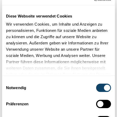
Diese Plugins sind ausgeblendet, weil Sie
Cookies im Zusammenhang mit sozialen
Diese Webseite verwendet Cookies
Netzwerken abgelehnt haben. Um sie zu
Wir verwenden Cookies, um Inhalte und Anzeigen zu
sehen, ändern Sie bitte Ihre Einstellungen.
personalisieren, Funktionen für soziale Medien anbieten
zu können und die Zugriffe auf unsere Website zu
EINSTELLUNGEN ÄNDERN
analysieren. Außerdem geben wir Informationen zu Ihrer
Verwendung unserer Website an unsere Partner für
soziale Medien, Werbung und Analysen weiter. Unsere
Partner führen diese Informationen möglicherweise mit
weiteren Daten zusammen, die Sie ihnen bereitgestellt
haben oder die sie im Rahmen Ihrer Nutzung der Dienste
Abonniere unseren
gesammelt haben.
Einwilligungsauswahl
Youtube-Kanal
Notwendig
Präferenzen
Folge der Welt der Wissenschaft