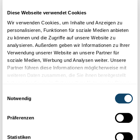
Cookies im Zusammenhang mit sozialen
Netzwerken abgelehnt haben. Um sie zu
Diese Webseite verwendet Cookies
sehen, ändern Sie bitte Ihre Einstellungen.
Wir verwenden Cookies, um Inhalte und Anzeigen zu
personalisieren, Funktionen für soziale Medien anbieten
EINSTELLUNGEN ÄNDERN
zu können und die Zugriffe auf unsere Website zu
analysieren. Außerdem geben wir Informationen zu Ihrer
Verwendung unserer Website an unsere Partner für
soziale Medien, Werbung und Analysen weiter. Unsere
Partner führen diese Informationen möglicherweise mit
weiteren Daten zusammen, die Sie ihnen bereitgestellt
haben oder die sie im Rahmen Ihrer Nutzung der Dienste
Abonniere unseren
gesammelt haben.
Youtube-Kanal
Einwilligungsauswahl
Notwendig
Präferenzen
Folge der Welt der Wissenschaft
und Forschung in Luxemburg
Statistiken