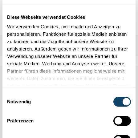
9640
Diese Webseite verwendet Cookies
Wir verwenden Cookies, um Inhalte und Anzeigen zu
personalisieren, Funktionen für soziale Medien anbieten
zu können und die Zugriffe auf unsere Website zu
analysieren. Außerdem geben wir Informationen zu Ihrer
Verwendung unserer Website an unsere Partner für
soziale Medien, Werbung und Analysen weiter. Unsere
Partner führen diese Informationen möglicherweise mit
Other scientific events
weiteren Daten zusammen, die Sie ihnen bereitgestellt
haben oder die sie im Rahmen Ihrer Nutzung der Dienste
gesammelt haben.
Einwilligungsauswahl
Alle Events
Notwendig
Präferenzen
11.04
31.10
/
2026
2026