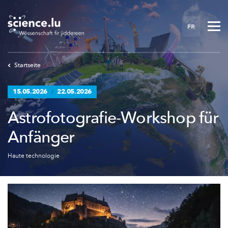
Skip
to
FR
main
content
Startseite
15.05.2026
22.05.2026
/
Astrofotografie-Workshop für
Anfänger
Haute technologie