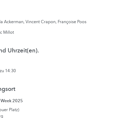
Ada Ackerman, Vincent Crapon, Françoise Poos
c Millot
nd Uhrzeit(en).
zu 14:30
ngsort
t Week 2025
ouer Platz)
rg