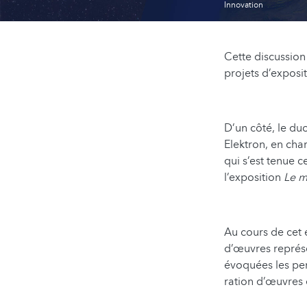
Innovation
Cette discussion
projets d’expositio
D’un côté, le du
Elektron, en cha
qui s’est tenue 
l’exposition
Le m
Au cours de cet 
d’œuvres représen
évoquées les per­
ra­tion d’œuvres 