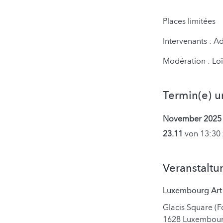
Places limitées
Inter­venants : 
Modération : Loï
Termin(e) u
November 2025
23.11
von 13:30 
Veranstaltu
Luxembourg Ar
Glacis Square (F
1628 Luxembou