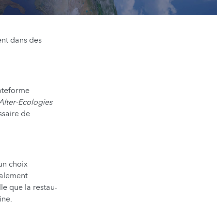
ent dans des
lateforme
Alter-Ecologies
ssaire de
un choix
également
lle que la restau­
ine.