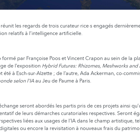
 réunit les regards de trois curateur·rice·s engagés dernière­m
n relatifs à l’intelligence arti­fi­cielle.
o formé par Françoise Poos et Vincent Crapon au sein de la p
rge de l’exposition
Hybrid Futures: Rhizomes, Meshworks and 
cet été à Esch-sur-Alzette ; de l’autre, Ada Ackerman, co-commi
onde selon l’IA
au Jeu de Paume à Paris.
échange seront abordés les partis pris de ces projets ainsi qu’
­tatif de leurs démarches cura­to­ri­ales respectives. Seront 
spec­tives liées aux usages de l’IA dans le champ artistique, te
digitales ou encore la revis­i­ta­tion à nouveaux frais du patrimo