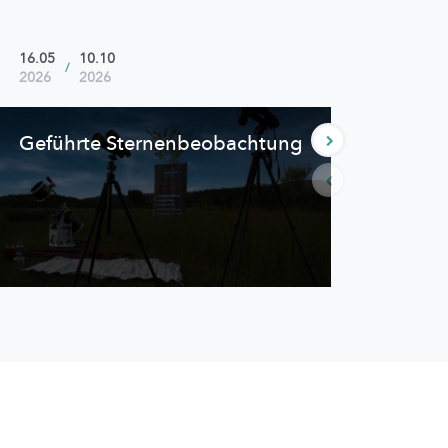
16.05
10.10
18.07
/
2026
2026
2026
Geführte
Sternenbeobachtung
Ste
Fami