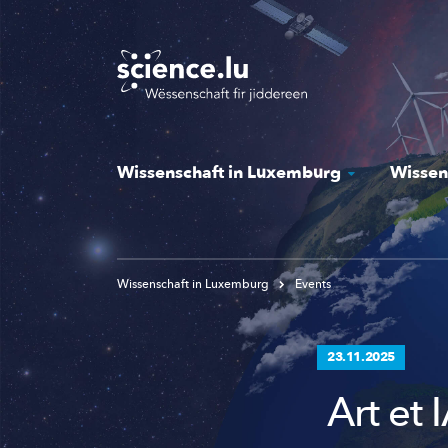
Skip
to
main
content
Wissenschaft in Luxemburg
Wissen
Wissenschaft in Luxemburg
Events
23.11.2025
Art et 