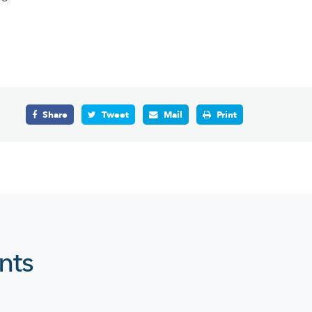
Share
Tweet
Mail
Print
nts