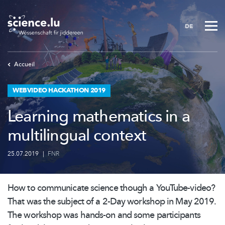
Skip
to
DE
main
content
Accueil
WEBVIDEO HACKATHON 2019
Learning mathematics in a
multilingual context
25.07.2019
|
FNR
How to communicate science though a
YouTube-video?
That was the subject of a 2-Day workshop in May 2019.
The workshop was hands-on and some participants