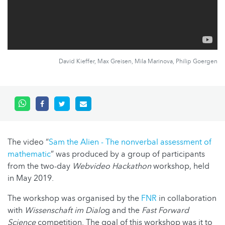
David Kieffer, Max Greisen, Mila Marinova, Philip Goergen
The video “
Sam the Alien - The nonverbal assessment of
mathematic
” was produced by a group of participants
from the two-day
Webvideo Hackathon
workshop, held
in May 2019.
The workshop was organised by the
FNR
in collaboration
with
Wissenschaft im Dialo
g and the
Fast Forward
Science
competition. The goal of this workshop was it to