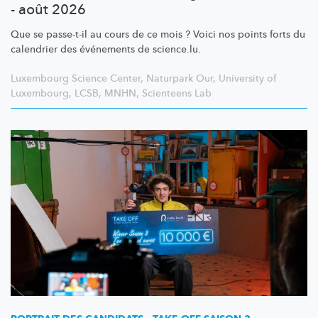
- août 2026
Que se passe-t-il au cours de ce mois ? Voici nos points forts du
calendrier des événements de science.lu.
Luxembourg Science Center
,
Naturpark Our
,
University of
Luxembourg
,
LCSB
,
MNHN
,
Scienteens Lab