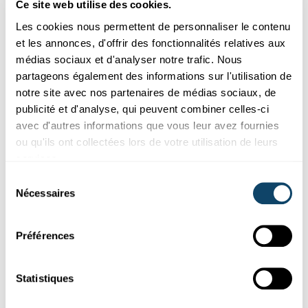
Ce site web utilise des cookies.
Les cookies nous permettent de personnaliser le contenu
et les annonces, d'offrir des fonctionnalités relatives aux
médias sociaux et d'analyser notre trafic. Nous
partageons également des informations sur l'utilisation de
notre site avec nos partenaires de médias sociaux, de
publicité et d'analyse, qui peuvent combiner celles-ci
avec d'autres informations que vous leur avez fournies
L’art de dévoiler le pertinent dans le chaos du bruit statistique
ou qu'ils ont collectées lors de votre utilisation de leurs
services.
FLUCTUATIONS À L’ÉPREUVE !
Sélection
L’art de dévoiler le pertinent dans le chaos du
Nécessaires
du
bruit statistique
consentement
Dans leur quête du savoir, les chercheurs testent leurs
Préférences
hypothèses afin de tirer des conclusions. Découvrez comment
la S...
Luxembourg Science Center
Statistiques