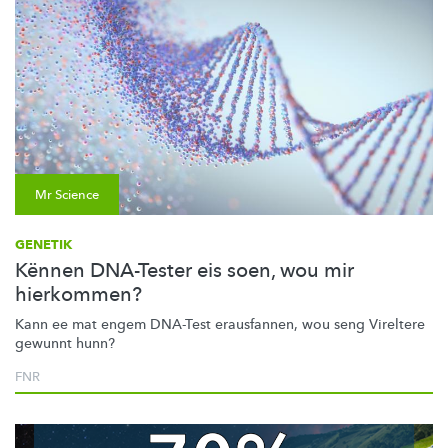
Mr Science
GENETIK
Kënnen DNA-Tester eis soen, wou mir
hierkommen?
Kann ee mat engem DNA-Test erausfannen, wou seng Vireltere
gewunnt hunn?
FNR