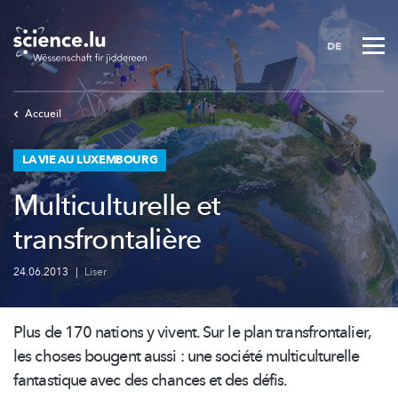
Skip
to
DE
main
content
Accueil
LA VIE AU LUXEMBOURG
Multiculturelle et
transfrontalière
24.06.2013
|
Liser
Plus de 170 nations y vivent. Sur le plan
transfrontalier,
les choses bougent aussi : une société
multiculturelle
fantastique avec des chances et des défis.