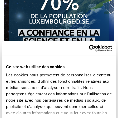
Science et Société
SONDAGE REPRÉSENTATIF DU FNR
Ce site web utilise des cookies.
Taux de confiance encore en hausse pour la
science
Les cookies nous permettent de personnaliser le contenu
et les annonces, d'offrir des fonctionnalités relatives aux
Comment les
Luxembourgeois
évaluent-ils le rôle de la science
médias sociaux et d'analyser notre trafic. Nous
dans la pandémie de Covid ? Quel intérêt y portent-ils ? C...
partageons également des informations sur l'utilisation de
FNR
notre site avec nos partenaires de médias sociaux, de
publicité et d'analyse, qui peuvent combiner celles-ci
avec d'autres informations que vous leur avez fournies