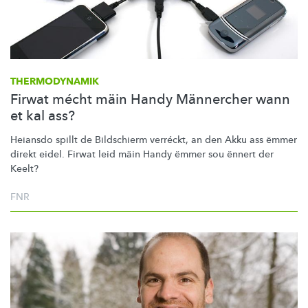
THERMODYNAMIK
Firwat mécht mäin Handy Männercher wann
et kal ass?
Heiansdo spillt de Bildschierm verréckt, an den Akku ass ëmmer
direkt eidel. Firwat leid mäin Handy ëmmer sou ënnert der
Keelt?
FNR