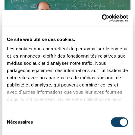
Ce site web utilise des cookies.
Les cookies nous permettent de personnaliser le contenu
et les annonces, d'offrir des fonctionnalités relatives aux
LA
THERMODYNAMIQUE
STOCHASTIQUE
médias sociaux et d'analyser notre trafic. Nous
Contrôler les mouvements à l’échelle
partageons également des informations sur l'utilisation de
nanométrique
notre site avec nos partenaires de médias sociaux, de
Du fait des oscillations thermiques, les nanosystèmes sont
publicité et d'analyse, qui peuvent combiner celles-ci
constamment en mouvement. La connaissance de ces
avec d'autres informations que vous leur avez fournies
mouvements est un préalable à l'utilisation efficace de ces
ou qu'ils ont collectées lors de votre utilisation de leurs
systèmes.
services.
University of Luxembourg
Sélection
Nécessaires
du
consentement