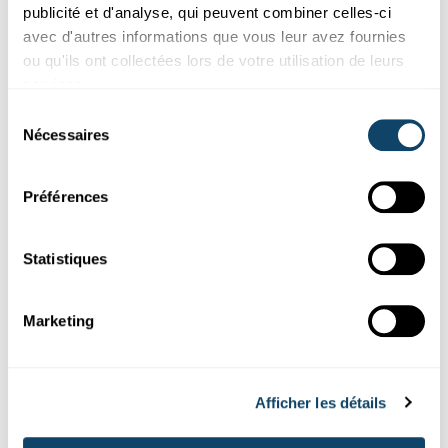
publicité et d'analyse, qui peuvent combiner celles-ci
Firwat richen eigentlech eng Mënz oder aner metallesch
avec d'autres informations que vous leur avez fournies
Géigestänn wéi zum Beispill e
Schrauweschlëssel
oder
Dierklensche...
ou qu'ils ont collectées lors de votre utilisation de leurs
services.
FNR
Sélection
Nécessaires
du
consentement
Préférences
Statistiques
Marketing
Expérimenter
Afficher les détails
LUFTDRUCK
Fais adhérer des gobelets à un ballon de