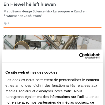
En Hiewel hëlleft hiewen
Mat dësem klenge Science-Trick ka souguer e Kand en
Erwuessenen
„ophiewen“.
FNR
Ce site web utilise des cookies.
Les cookies nous permettent de personnaliser le contenu
Mr Science
et les annonces, d'offrir des fonctionnalités relatives aux
médias sociaux et d'analyser notre trafic. Nous
RÄTSEL AUS DEM ALLDAG
partageons également des informations sur l'utilisation de
Wou kënnt metallesche Geroch hier?
notre site avec nos partenaires de médias sociaux, de