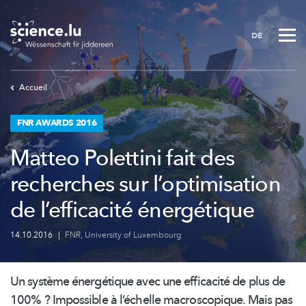
Skip
to
DE
main
content
Accueil
FNR AWARDS 2016
Matteo Polettini fait des
recherches sur l’optimisation
de l’efficacité énergétique
14.10.2016
|
FNR
,
University of Luxembourg
Un système énergétique avec une efficacité de plus de
100% ? Impossible à l’échelle
macroscopique.
Mais pas