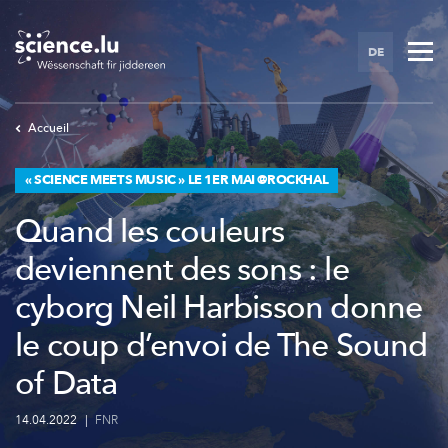
Skip
to
DE
main
content
Accueil
« SCIENCE MEETS MUSIC » LE 1ER MAI @ROCKHAL
Quand les couleurs
deviennent des sons : le
cyborg Neil Harbisson donne
le coup d’envoi de The Sound
of Data
14.04.2022
|
FNR