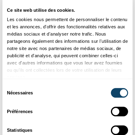
comment il génère de la musique à partir de
données ;
Ce site web utilise des cookies.
une table ronde sur le thème de l’évènement.
Les cookies nous permettent de personnaliser le contenu
et les annonces, d'offrir des fonctionnalités relatives aux
médias sociaux et d'analyser notre trafic. Nous
L’événement à la Rockhal prévoit
partageons également des informations sur l'utilisation de
également un concert avec Pol
notre site avec nos partenaires de médias sociaux, de
publicité et d'analyse, qui peuvent combiner celles-ci
Lombarte...
avec d'autres informations que vous leur avez fournies
Oui, Pol est aussi un cyborg. Il fait de l’art à l’aide des
ou qu'ils ont collectées lors de votre utilisation de leurs
battements de son cœur. Pol s’est fait implanter des
services.
électrodes qui lui permettent de transmettre les
Sélection
battements de son cœur en direct sur Internet. Son projet
Nécessaires
du
artistique consiste donc à commercialiser les battements
consentement
de son cœur. Nous allons faire de la musique ensemble
Préférences
lors de l’événement à la Rockhal, Pol à l’aide des
battements de son cœur et moi en utilisant les couleurs
des visages des spectateurs.
Statistiques