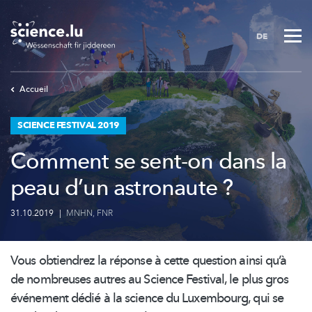
Skip
to
DE
main
content
Accueil
SCIENCE FESTIVAL 2019
Comment se sent-on dans la
peau d’un astronaute ?
31.10.2019
|
MNHN
,
FNR
Vous obtiendrez la réponse à cette question ainsi qu’à
de nombreuses autres au Science Festival, le plus gros
événement dédié à la science du Luxembourg, qui se