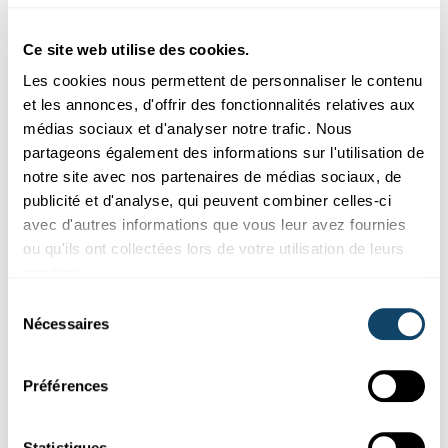
Ce site web utilise des cookies.
Les cookies nous permettent de personnaliser le contenu
et les annonces, d'offrir des fonctionnalités relatives aux
médias sociaux et d'analyser notre trafic. Nous
partageons également des informations sur l'utilisation de
notre site avec nos partenaires de médias sociaux, de
publicité et d'analyse, qui peuvent combiner celles-ci
avec d'autres informations que vous leur avez fournies
Événements
ou qu'ils ont collectées lors de votre utilisation de leurs
services.
ESCH2022 – ENTRETIEN AVEC VALERY VERMEULEN
Sélection
The Sound of Data : Comment les données
Nécessaires
du
scientifiques se transforment en musique
consentement
Dans le cadre du projet « The Sound of Data », qui débute le
Préférences
1er mai à la Rockhal, le
mathématicien
et musicien électron...
FNR
Statistiques