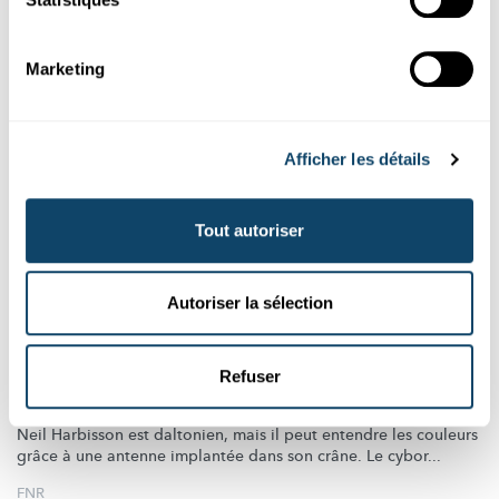
Marketing
Afficher les détails
Tout autoriser
Événements
Autoriser la sélection
« SCIENCE MEETS MUSIC » LE 1ER MAI @ROCKHAL
Quand les couleurs deviennent des sons : le
cyborg Neil Harbisson donne le coup d’envoi
Refuser
de The Sound of Data
Neil Harbisson est daltonien, mais il peut entendre les couleurs
grâce à une antenne implantée dans son crâne. Le cybor...
FNR