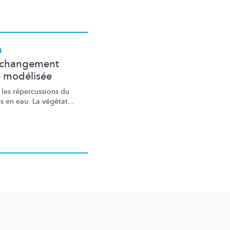
I
u changement
e modélisée
 les
répercussions
du
 en eau. La végétat...