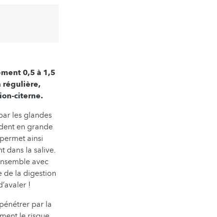
ement 0,5 à 1,5
 régulière,
on-citerne.
par les glandes
ndent en grande
 permet ainsi
t dans la salive.
 Ensemble avec
e de la digestion
’avaler !
 pénétrer par la
ment le risque