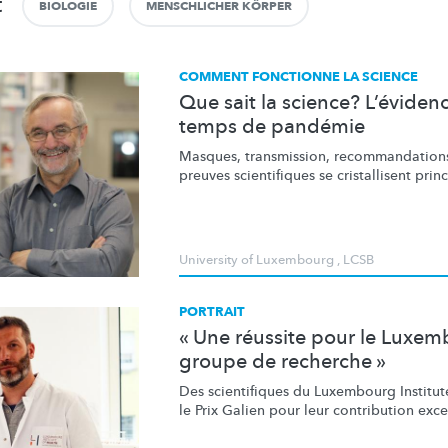
t
BIOLOGIE
MENSCHLICHER KÖRPER
COMMENT FONCTIONNE LA SCIENCE
Que sait la science? L’évidenc
temps de pandémie
Masques, transmission,
recommandation
preuves scientifiques se cristallisent
prin
University of Luxembourg
,
LCSB
PORTRAIT
« Une réussite pour le Luxem
groupe de recherche »
Des scientifiques du Luxembourg Institute
le Prix Galien pour leur contribution
exce