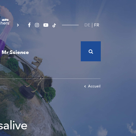
DE
FR
Mr Science
Accueil
salive