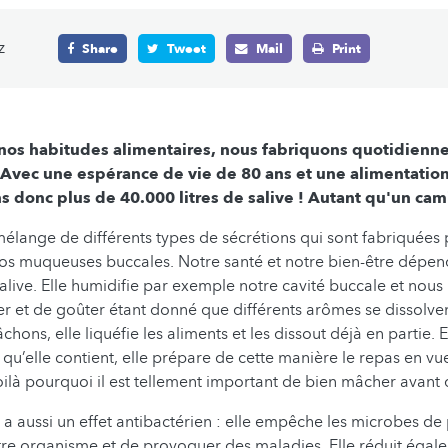
z
Share
Tweet
Mail
Print
 nos habitudes alimentaires, nous fabriquons quotidienn
 ! Avec une espérance de vie de 80 ans et une alimentation
 donc plus de 40.000 litres de salive !
Autant qu'un cami
 mélange de différents types de sécrétions qui sont fabriquées 
nos muqueuses buccales. Notre santé et notre bien-être dépe
salive. Elle humidifie par exemple notre cavité buccale et nous
ler et de goûter étant donné que différents arômes se dissolven
hons, elle liquéfie les aliments et les dissout déjà en partie.
s qu’elle contient, elle prépare de cette manière le repas en vu
oilà pourquoi il est tellement important de bien mâcher avant d
e a aussi un effet antibactérien : elle empêche les microbes de
e organisme et de provoquer des maladies. Elle réduit égale