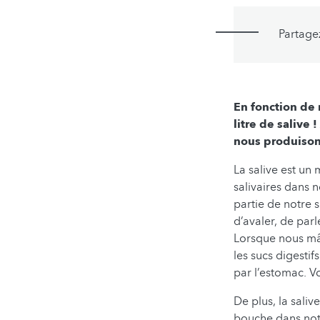
Partage
En fonction de
litre de salive
nous produisons
La salive est un
salivaires dans 
partie de notre 
d’avaler, de par
Lorsque nous mâc
les sucs digestif
par l’estomac. V
De plus, la saliv
bouche dans notr