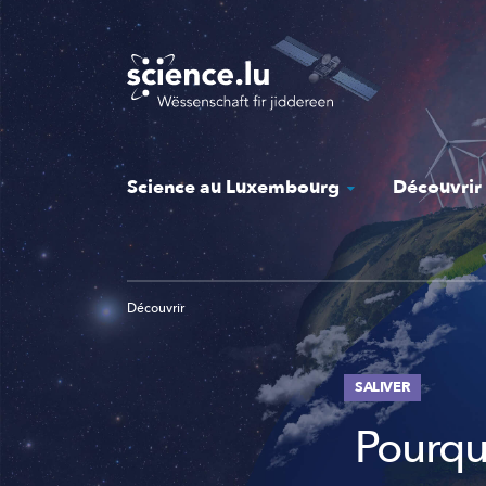
Skip
to
main
content
Science au Luxembourg
Découvrir
Découvrir
SALIVER
Pourqu