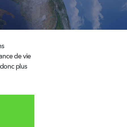
ns
rance de vie
 donc plus