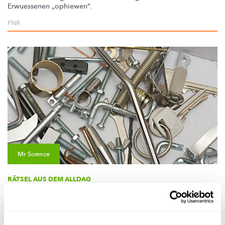
Erwuessenen
„ophiewen“.
FNR
Mr Science
RÄTSEL AUS DEM ALLDAG
Wou kënnt metallesche Geroch hier?
Firwat richen eigentlech eng Mënz oder aner metallesch
Géigestänn wéi zum Beispill e
Schrauweschlëssel
oder