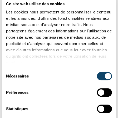
Dierklensche...
Ce site web utilise des cookies.
FNR
Les cookies nous permettent de personnaliser le contenu
et les annonces, d'offrir des fonctionnalités relatives aux
médias sociaux et d'analyser notre trafic. Nous
partageons également des informations sur l'utilisation de
notre site avec nos partenaires de médias sociaux, de
publicité et d'analyse, qui peuvent combiner celles-ci
avec d'autres informations que vous leur avez fournies
ou qu'ils ont collectées lors de votre utilisation de leurs
services.
Sélection
Nécessaires
du
Expérimenter
consentement
LUFTDRUCK
Préférences
Fais adhérer des gobelets à un ballon de
baudruche – sans utiliser de colle
Statistiques
Ce diable ballon a un vide faible entre les deux oreilles.