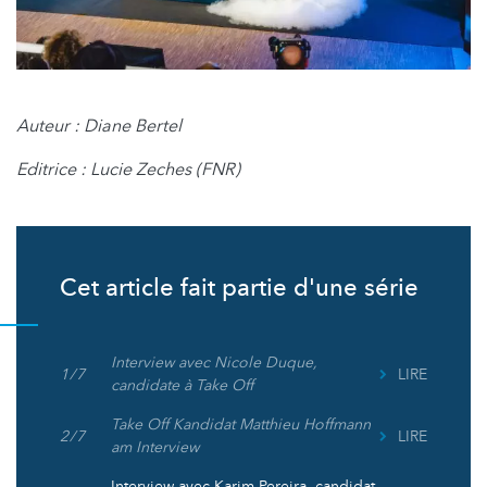
Auteur : Diane Bertel
Editrice : Lucie Zeches (FNR)
Cet article fait partie d'une série
Interview avec Nicole Duque,
1 / 7
LIRE
candidate à Take Off
Take Off Kandidat Matthieu Hoffmann
2 / 7
LIRE
am Interview
Interview avec Karim Pereira, candidat