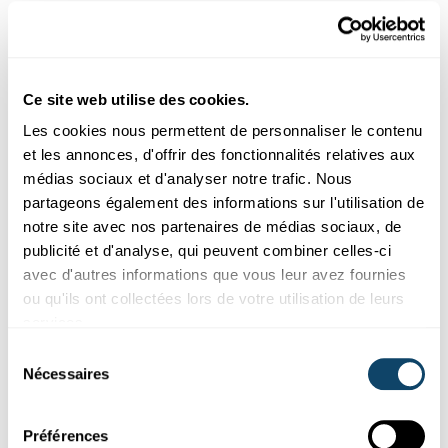
Quel a été le meilleur moment
pour toi ?
Ce site web utilise des cookies.
« L’attente avant de commencer un défi. Les candidats
Les cookies nous permettent de personnaliser le contenu
étaient à la fois tendus et euphoriques ; l’ambiance était
et les annonces, d'offrir des fonctionnalités relatives aux
bonne. Nous avons fait des blagues sur nos rivalités, nos
médias sociaux et d'analyser notre trafic. Nous
amitiés et le défi à venir. On savait qu’on allait être filmés,
partageons également des informations sur l'utilisation de
que ce serait quelque chose de grand mais personne ne
notre site avec nos partenaires de médias sociaux, de
savait à quoi s’attendre. Dans ces moments-là, nous
publicité et d'analyse, qui peuvent combiner celles-ci
avons beaucoup ri. »
avec d'autres informations que vous leur avez fournies
ou qu'ils ont collectées lors de votre utilisation de leurs
services.
Sélection
Quels conseils donnerais-tu à ceux
Nécessaires
du
qui envisagent de participer à la
consentement
prochaine saison de Take Off ?
Préférences