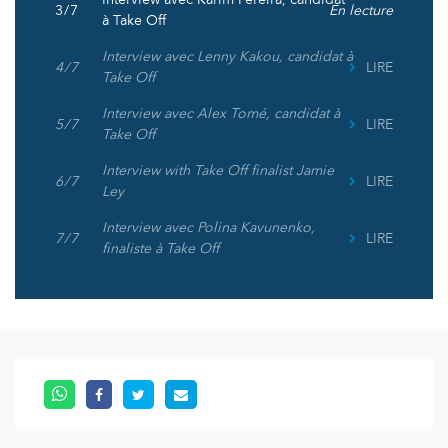
3 / 7
En lecture
à Take Off
Interview avec Lenny Kakou, candidat à
4 / 7
LIRE
Take Off
Interview avec Alex Tomé, candidat à
5 / 7
LIRE
Take Off
Interview with Take Off finalist Jamie
6 / 7
LIRE
Ley
Interview avec Polina Kavunenko,
7 / 7
LIRE
finaliste à Take Off