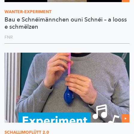
WANTER-EXPERIMENT
Bau e Schnéimännchen ouni Schnéi – a looss
e schmëlzen
FNR
SCHALLIMOFLÜTT
2.0