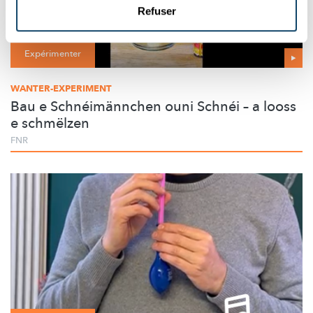
Refuser
Expérimenter
WANTER-EXPERIMENT
Bau e Schnéimännchen ouni Schnéi – a looss
e schmëlzen
FNR