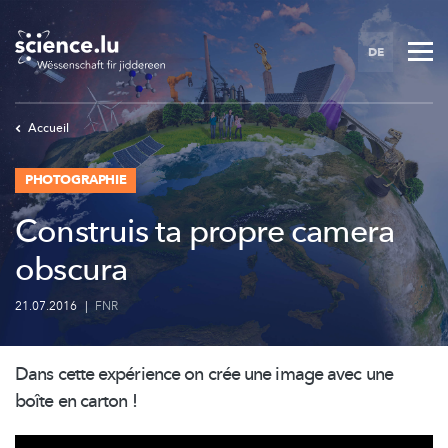
Skip
to
DE
main
content
Accueil
PHOTOGRAPHIE
Construis ta propre camera
obscura
21.07.2016
|
FNR
Dans cette expérience on crée une image avec une
boîte en carton !