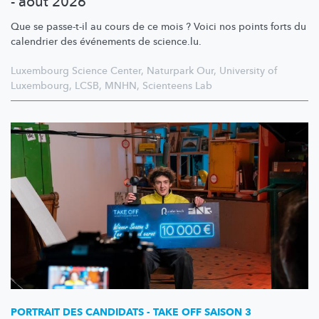
- août 2026
Que se passe-t-il au cours de ce mois ? Voici nos points forts du
calendrier des événements de science.lu.
Luxembourg Science Center
,
Naturpark Our
,
University of
Luxembourg
,
LCSB
,
MNHN
,
Scienteens Lab
PORTRAIT DES CANDIDATS - TAKE OFF SAISON 3