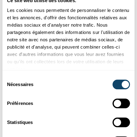
Ce site web utilise des cookies.
Les cookies nous permettent de personnaliser le contenu
et les annonces, d'offrir des fonctionnalités relatives aux
médias sociaux et d'analyser notre trafic. Nous
partageons également des informations sur l'utilisation de
notre site avec nos partenaires de médias sociaux, de
publicité et d'analyse, qui peuvent combiner celles-ci
Science et Société
avec d'autres informations que vous leur avez fournies
ou qu'ils ont collectées lors de votre utilisation de leurs
APP BLOOMIN‘ ALGAE
services.
Les citoyens peuvent aider à surveiller les
Sélection
algues bleues dans les eaux
Nécessaires
du
luxembourgeoises
consentement
Grâce à l'application pour smartphone Bloomin' Algae, tout le
Préférences
monde au Luxembourg peut aider les scientifiques du LIST à...
LIST
Statistiques