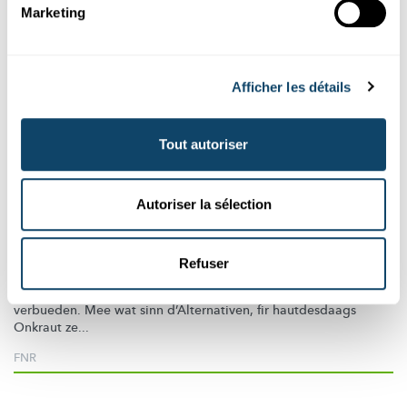
Marketing
Afficher les détails
Tout autoriser
Mr Science
Autoriser la sélection
FORT MAM ONKRAUT
Wéi eng Alternative ginn et eigentlech fir
Glyphosat?
Refuser
Zanter iwwert engem Joer ass Glyphosat zu Lëtzebuerg
verbueden. Mee wat sinn
d’Alternativen,
fir hautdesdaags
Onkraut ze...
FNR