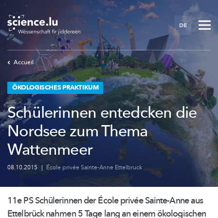
Skip
to
DE
main
content
Accueil
ÖKOLOGISCHES PRAKTIKUM
Schülerinnen entedcken die
Nordsee zum Thema
Wattenmeer
08.10.2015
|
École privée Sainte-Anne Ettelbruck
11e PS Schülerinnen der École privée Sainte-Anne aus
Ettelbrück nahmen 5 Tage lang an einem ökologischen